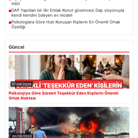
ödül
DAP Yapı’dan bir ilk! Emlak Konut güvencesi Dap vizyonuyla
■
kendi kendini ödeyen ev modeli
Psikologlara Göre Hızlı Konuşan Kişilerin En Önemli Ortak
■
Özelliği
Güncel
07/08/2026
Psikolojiye Göre Sürekli Teşekkür Eden Kişilerin Önemli
Ortak Noktası
06/08/2026