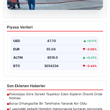
06.08.2026
Bursa Orhangazi’de Bir Tamirhane
Piyasa Verileri
Yanarak Kor Oldu
Bursa’nın Orhangazi ilçesinde, yıkıcı bir yangın meydana
geldi ve bölgedeki birçok noktadan görülebilen
USD
47.70
▲ +0.11%
yüksek…
EUR
55.04
▼ -0.06%
ALTIN
6519.0
▲ +0.41%
BTC
3054234
▼ -0.44%
Son Eklenen Haberler
Psikolojiye Göre Sürekli Teşekkür Eden Kişilerin Önemli Ortak
■
Noktası
Bursa Orhangazi’de Bir Tamirhane Yanarak Kor Oldu
■
2 yaşındaki bebeği Heimlich manevrasıyla kurtaran personele
■