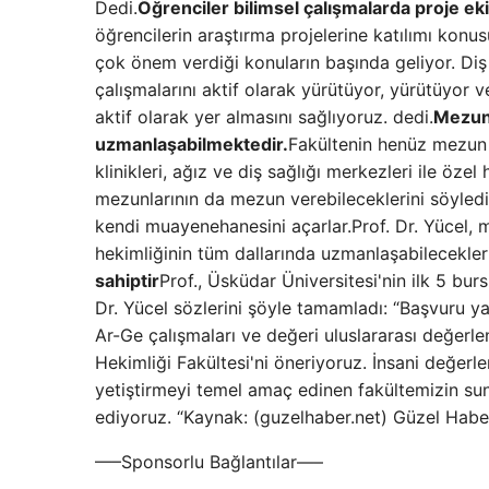
Dedi.
Öğrenciler bilimsel çalışmalarda proje ekipl
öğrencilerin araştırma projelerine katılımı konu
çok önem verdiği konuların başında geliyor. Diş 
çalışmalarını aktif olarak yürütüyor, yürütüyor v
aktif olarak yer almasını sağlıyoruz. dedi.
Mezunl
uzmanlaşabilmektedir.
Fakültenin henüz mezun 
klinikleri, ağız ve diş sağlığı merkezleri ile özel
mezunlarının da mezun verebileceklerini söyle
kendi muayenehanesini açarlar.Prof. Dr. Yücel, m
hekimliğinin tüm dallarında uzmanlaşabilecekleri
sahiptir
Prof., Üsküdar Üniversitesi'nin ilk 5 bu
Dr. Yücel sözlerini şöyle tamamladı: “Başvuru ya
Ar-Ge çalışmaları ve değeri uluslararası değerl
Hekimliği Fakültesi'ni öneriyoruz. İnsani değerl
yetiştirmeyi temel amaç edinen fakültemizin sun
ediyoruz. “Kaynak: (guzelhaber.net) Güzel Hab
—–Sponsorlu Bağlantılar—–