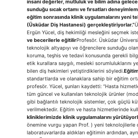
insani değerler, mutluluk ve bilim adına gelec
sunduğu sıcak ortamı ve fırsatları deneyimlem
eğitim sonrasında klinik uygulamalarını yeni te
(Üsküdar Diş Hastanesi) gerçekleştiriyorlar.”
Ü
Ergün Yücel, diş hekimliği mesleğini seçmek ist
ve becerilerle eğitilir
Profesör. Üsküdar Üniversit
teknolojik altyapıyı ve öğrencilere sunduğu olana
koruma, teşhis ve tedavi konusunda gerekli bilgi 
etik kurallara saygılı, mesleki sorumluluklarını
bilen diş hekimleri yetiştirdiklerini söyledi.
Eğitim
standartlarda ve olanaklara sahip bir eğitim ort
profesör. Yücel, şunları kaydetti: “Hasta hizme
tüm güncel ve kullanılan teknolojik ürünler (mod
gibi bağlantılı teknolojik sistemler, çok güçlü k
verilmektedir. Eğitim ve hasta hizmetlerinde kulla
kliniklerimizde klinik uygulamalarını yürütüyorl
önemine vurgu yapan Prof. ) yeni teknolojilerle 
laboratuvarlarda aldıkları eğitimin ardından, ay