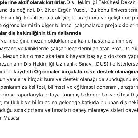
erine aktif olarak katılırlar.
Diş Hekimliği Fakültesi Dekanı 
suna da değindi. Dr. Ziver Ergün Yücel, “Bu konu üniversitem
Hekimliği Fakültesi olarak çeşitli araştırma ve geliştirme pr
e öğrencilerimizin diğer bilimsel çalışmalarda proje ekipleri
ar diş hekimliğinin tüm dallarında
vermediğini, mezun olduklarında kamu hastanelerinin diş
 hastane ve kliniklerde çalışabileceklerini anlatan Prof. Dr. Yü
di. Mezun olur olmaz akademik hayata başlayıp doktora yap
ezunların Diş Hekimliği Uzmanlık Sınavı (DUS) ile isterlerse
ni de kaydetti.
Öğrenciler birçok burs ve destek olanağına
rsun yanı sıra birçok burs ve destek olanağı da sunduğunu sö
panlarımıza kalitesi, bilimsel ve eğitimsel donanımı, araştır
endirme raporlarıyla ortaya konmuş Üsküdar Üniversitesi Diş
er, mutluluk ve bilim adına geleceğe katkıda bulunan diş heki
duğu sıcak ortamı ve fırsatları deneyimlemeye sizleri dave
er Masası