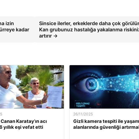
a izin
Sinsice ilerler, erkeklerde daha çok görülür
türreye kadar
Kan grubunuz hastalığa yakalanma riskini
artırır →
25
26/11/2025
. Canan Karatay’ın acı
Gizli kamera tespiti ile yaşa
 yıllık eşi vefat etti
alanlarında güvenliği artırma