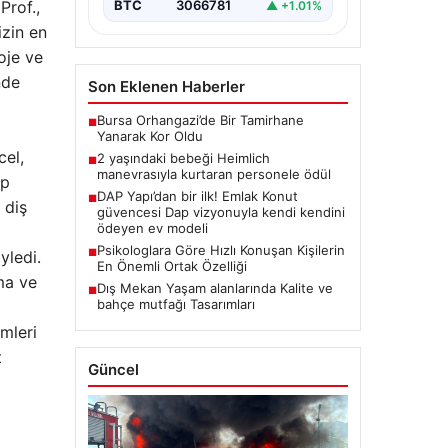
Prof.,
BTC
3066781
▲ +1.01%
izin en
oje ve
nde
Son Eklenen Haberler
Bursa Orhangazi’de Bir Tamirhane
■
Yanarak Kor Oldu
cel,
2 yaşındaki bebeği Heimlich
■
manevrasıyla kurtaran personele ödül
ıp
DAP Yapı’dan bir ilk! Emlak Konut
■
 diş
güvencesi Dap vizyonuyla kendi kendini
ödeyen ev modeli
Psikologlara Göre Hızlı Konuşan Kişilerin
■
yledi.
En Önemli Ortak Özelliği
ma ve
Dış Mekan Yaşam alanlarında Kalite ve
■
bahçe mutfağı Tasarımları
mleri
t
Güncel