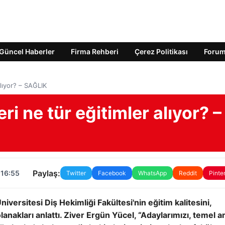
Güncel Haberler
Firma Rehberi
Çerez Politikası
Foru
alıyor? – SAĞLIK
i ne tür eğitimler alıyor? –
Paylaş:
 16:55
Twitter
Facebook
WhatsApp
Reddit
Pinte
iversitesi Diş Hekimliği Fakültesi'nin eğitim kalitesini,
lanakları anlattı. Ziver Ergün Yücel, “Adaylarımızı, temel 