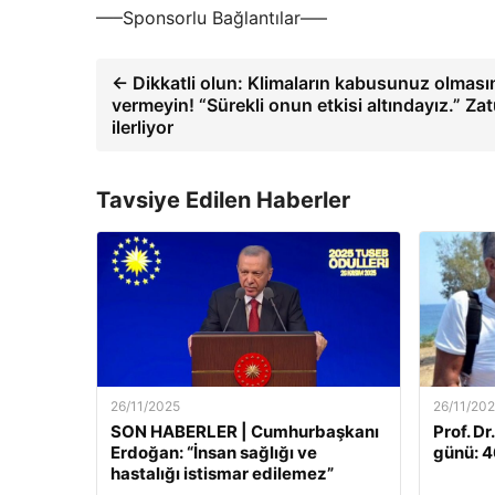
—–Sponsorlu Bağlantılar—–
← Dikkatli olun: Klimaların kabusunuz olmasın
vermeyin! “Sürekli onun etkisi altındayız.” Za
ilerliyor
Tavsiye Edilen Haberler
26/11/2025
26/11/20
SON HABERLER | Cumhurbaşkanı
Prof. Dr
Erdoğan: “İnsan sağlığı ve
günü: 46
hastalığı istismar edilemez”