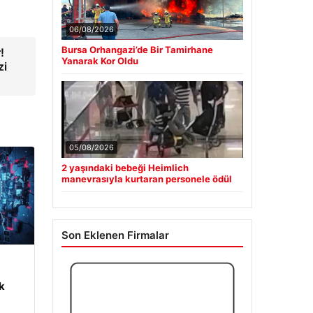
06/08/2026
Bursa Orhangazi’de Bir Tamirhane
!
Yanarak Kor Oldu
zi
05/08/2026
2 yaşındaki bebeği Heimlich
manevrasıyla kurtaran personele ödül
Son Eklenen Firmalar
m
k