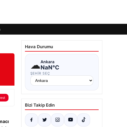
m
Hava Durumu
☁
Ankara
NaN°C
ŞEHIR SEÇ
rest
Bizi Takip Edin
amacı