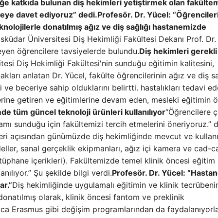
eğe katkıda bulunan diş hekimleri yetiştirmek olan fakülte
eye davet ediyoruz” dedi.
Profesör. Dr. Yücel: “Öğrenciler
knolojilerle donatılmış ağız ve diş sağlığı hastanemizde
sküdar Üniversitesi Diş Hekimliği Fakültesi Dekanı Prof. Dr.
eyen öğrencilere tavsiyelerde bulundu.
Diş hekimleri gerekli 
esi Diş Hekimliği Fakültesi'nin sunduğu eğitimin kalitesini,
kları anlatan Dr. Yücel, fakülte öğrencilerinin ağız ve diş sa
ve beceriye sahip olduklarını belirtti. hastalıkları tedavi ed
 yerine getiren ve eğitimlerine devam eden, mesleki eğitimin 
de tüm güncel teknoloji ürünleri kullanılıyor
“Öğrencilere 
amı sunduğu için fakültemizi tercih etmelerini öneriyoruz.” 
tleri açısından günümüzde diş hekimliğinde mevcut ve kullan
eller, sanal gerçeklik ekipmanları, ağız içi kamera ve cad-
ütüphane içerikleri). Fakültemizde temel klinik öncesi eğitim
nılıyor.” Şu şekilde bilgi verdi.
Profesör. Dr. Yücel: “Hasta
ar.”
Diş hekimliğinde uygulamalı eğitimin ve klinik tecrübeni
donatılmış olarak, klinik öncesi fantom ve preklinik
rıca Erasmus gibi değişim programlarından da faydalanıyorla