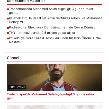
Son Eklenen Haberler
Trabzonspor’da Mohamed Salah çılgınlığı! 3 günde rekor
■
gelir…
Kelebek.Org İle Dijital İletişimin Sertifikalı Adresi Ve Muhabbet
■
Deneyimi
Profesyonel Elektronik Dönüşümü hem de Çevre Dönüşüm
■
THY, temmuz ayında 9,5 milyon yolcu taşıdı
■
Psikolojiye Göre Sürekli Teşekkür Eden Kişilerin Önemli Ortak
■
Noktası
Güncel
08/08/2026
Trabzonspor’da Mohamed Salah çılgınlığı! 3 günde rekor
gelir…