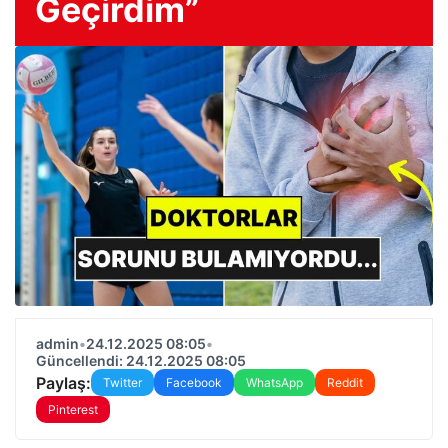
Geçirdim”
admin
•
24.12.2025 08:05
•
Güncellendi: 24.12.2025 08:05
Paylaş:
Twitter
Facebook
WhatsApp
Reddit
Pinterest