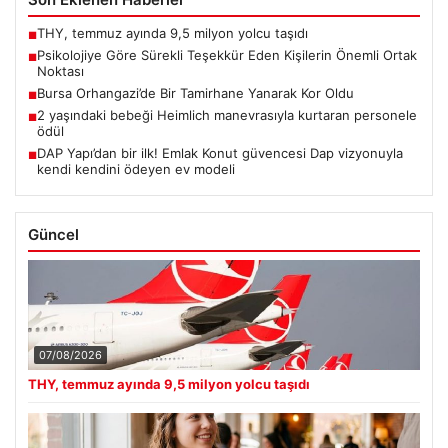
THY, temmuz ayında 9,5 milyon yolcu taşıdı
■
Psikolojiye Göre Sürekli Teşekkür Eden Kişilerin Önemli Ortak
■
Noktası
Bursa Orhangazi’de Bir Tamirhane Yanarak Kor Oldu
■
2 yaşındaki bebeği Heimlich manevrasıyla kurtaran personele
■
ödül
DAP Yapı’dan bir ilk! Emlak Konut güvencesi Dap vizyonuyla
■
kendi kendini ödeyen ev modeli
Güncel
07/08/2026
THY, temmuz ayında 9,5 milyon yolcu taşıdı