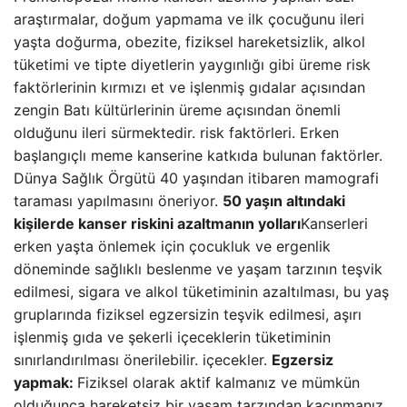
araştırmalar, doğum yapmama ve ilk çocuğunu ileri
yaşta doğurma, obezite, fiziksel hareketsizlik, alkol
tüketimi ve tipte diyetlerin yaygınlığı gibi üreme risk
faktörlerinin kırmızı et ve işlenmiş gıdalar açısından
zengin Batı kültürlerinin üreme açısından önemli
olduğunu ileri sürmektedir. risk faktörleri. Erken
başlangıçlı meme kanserine katkıda bulunan faktörler.
Dünya Sağlık Örgütü 40 yaşından itibaren mamografi
taraması yapılmasını öneriyor.
50 yaşın altındaki
kişilerde kanser riskini azaltmanın yolları
Kanserleri
erken yaşta önlemek için çocukluk ve ergenlik
döneminde sağlıklı beslenme ve yaşam tarzının teşvik
edilmesi, sigara ve alkol tüketiminin azaltılması, bu yaş
gruplarında fiziksel egzersizin teşvik edilmesi, aşırı
işlenmiş gıda ve şekerli içeceklerin tüketiminin
sınırlandırılması önerilebilir. içecekler.
Egzersiz
yapmak:
Fiziksel olarak aktif kalmanız ve mümkün
olduğunca hareketsiz bir yaşam tarzından kaçınmanız