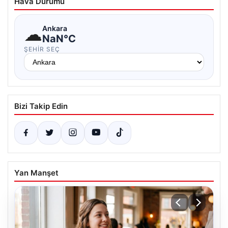
Hava Durumu
☁
Ankara
NaN°C
ŞEHIR SEÇ
Bizi Takip Edin
Yan Manşet