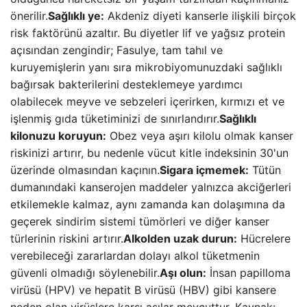
önerilir.
Sağlıklı ye:
Akdeniz diyeti kanserle ilişkili birçok
risk faktörünü azaltır. Bu diyetler lif ve yağsız protein
açısından zengindir; Fasulye, tam tahıl ve
kuruyemişlerin yanı sıra mikrobiyomunuzdaki sağlıklı
bağırsak bakterilerini desteklemeye yardımcı
olabilecek meyve ve sebzeleri içerirken, kırmızı et ve
işlenmiş gıda tüketiminizi de sınırlandırır.
Sağlıklı
kilonuzu koruyun:
Obez veya aşırı kilolu olmak kanser
riskinizi artırır, bu nedenle vücut kitle indeksinin 30'un
üzerinde olmasından kaçının.
Sigara içmemek:
Tütün
dumanındaki kanserojen maddeler yalnızca akciğerleri
etkilemekle kalmaz, aynı zamanda kan dolaşımına da
geçerek sindirim sistemi tümörleri ve diğer kanser
türlerinin riskini artırır.
Alkolden uzak durun:
Hücrelere
verebileceği zararlardan dolayı alkol tüketmenin
güvenli olmadığı söylenebilir.
Aşı olun:
İnsan papilloma
virüsü (HPV) ve hepatit B virüsü (HBV) gibi kansere