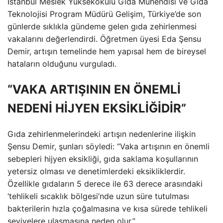
İstanbul Meslek Yüksekokulu Gıda Mühendisi ve Gıda
Teknolojisi Program Müdürü Gelişim, Türkiye’de son
günlerde sıklıkla gündeme gelen gıda zehirlenmesi
vakalarını değerlendirdi. Öğretmen üyesi Eda Şensu
Demir, artışın temelinde hem yapısal hem de bireysel
hataların olduğunu vurguladı.
“VAKA ARTIŞININ EN ÖNEMLİ
NEDENİ HİJYEN EKSİKLİĞİDİR”
Gıda zehirlenmelerindeki artışın nedenlerine ilişkin
Şensu Demir, şunları söyledi: “Vaka artışının en önemli
sebepleri hijyen eksikliği, gıda saklama koşullarının
yetersiz olması ve denetimlerdeki eksikliklerdir.
Özellikle gıdaların 5 derece ile 63 derece arasındaki
‘tehlikeli sıcaklık bölgesi’nde uzun süre tutulması
bakterilerin hızla çoğalmasına ve kısa sürede tehlikeli
seviyelere ulaşmasına neden olur.”