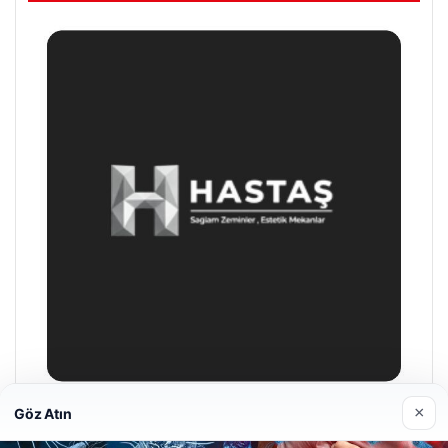
×
Göz Atın
Hastaş Beton
26/05/2026