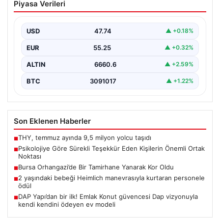
Piyasa Verileri
Kişilerin Önemli Ortak Noktası
Günlük yaşamda sürekli &apos;teşekkür ederim&apos;
ifadesini kullanmak, ilk bakışta yalnızca temel bir
USD
47.74
▲ +0.18%
nezaket kuralı…
EUR
55.25
▲ +0.32%
ALTIN
6660.6
▲ +2.59%
BTC
3091017
▲ +1.22%
Son Eklenen Haberler
THY, temmuz ayında 9,5 milyon yolcu taşıdı
■
Psikolojiye Göre Sürekli Teşekkür Eden Kişilerin Önemli Ortak
■
Noktası
Bursa Orhangazi’de Bir Tamirhane Yanarak Kor Oldu
■
2 yaşındaki bebeği Heimlich manevrasıyla kurtaran personele
■
ödül
DAP Yapı’dan bir ilk! Emlak Konut güvencesi Dap vizyonuyla
■
kendi kendini ödeyen ev modeli