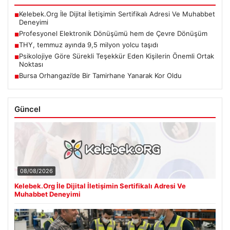
Kelebek.Org İle Dijital İletişimin Sertifikalı Adresi Ve Muhabbet
■
Deneyimi
Profesyonel Elektronik Dönüşümü hem de Çevre Dönüşüm
■
THY, temmuz ayında 9,5 milyon yolcu taşıdı
■
Psikolojiye Göre Sürekli Teşekkür Eden Kişilerin Önemli Ortak
■
Noktası
Bursa Orhangazi’de Bir Tamirhane Yanarak Kor Oldu
■
Güncel
08/08/2026
Kelebek.Org İle Dijital İletişimin Sertifikalı Adresi Ve
Muhabbet Deneyimi