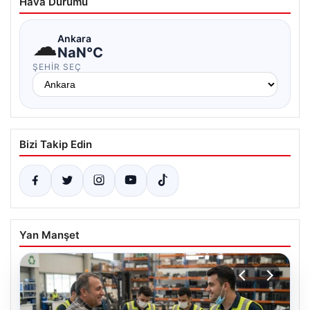
Hava Durumu
☁
Ankara
NaN°C
ŞEHIR SEÇ
Bizi Takip Edin
Yan Manşet