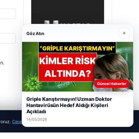
×
Göz Atın
n.
Hastaş Beton
26/05/2026
Güncel Haberler
Griple Karıştırmayın! Uzman Doktor
Hantavirüsün Hedef Aldığı Kişileri
Açıkladı
14/05/2026
ıyoruz.
Çerez Politikamız
Reddet
Kabul Et