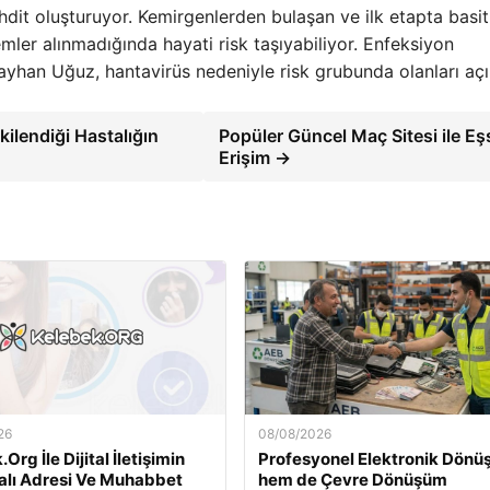
tehdit oluşturuyor. Kemirgenlerden bulaşan ve ilk etapta basit
emler alınmadığında hayati risk taşıyabiliyor. Enfeksiyon
Kayhan Uğuz, hantavirüs nedeniyle risk grubunda olanları açı
ilendiği Hastalığın
Popüler Güncel Maç Sitesi ile Eş
Erişim →
26
08/08/2026
Org İle Dijital İletişimin
Profesyonel Elektronik Dön
kalı Adresi Ve Muhabbet
hem de Çevre Dönüşüm