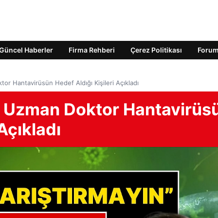
Güncel Haberler
Firma Rehberi
Çerez Politikası
Foru
tor Hantavirüsün Hedef Aldığı Kişileri Açıkladı
n! Uzman Doktor Hantavirüs
 Açıkladı