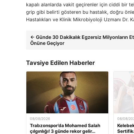
kapalı alanlarda vakit geçirenler için ciddi bir 
grip gibi belirti gösteren bu hastalık, doğru önl
Hastalıkları ve Klinik Mikrobiyoloji Uzmanı Dr. 
← Günde 30 Dakikalık Egzersiz Milyonların Etk
Önüne Geçiyor
Tavsiye Edilen Haberler
08/08/2026
08/08/20
Trabzonspor’da Mohamed Salah
Kelebek.
çılgınlığı! 3 günde rekor gelir…
Sertifi