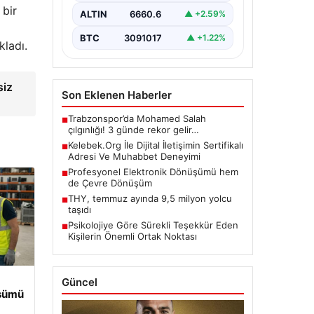
büyük bir değer barındırmaktadır.
 bir
ALTIN
6660.6
▲ +2.59%
Güncel olarak…
BTC
3091017
▲ +1.22%
kladı.
siz
Son Eklenen Haberler
Trabzonspor’da Mohamed Salah
■
çılgınlığı! 3 günde rekor gelir…
Kelebek.Org İle Dijital İletişimin Sertifikalı
■
Adresi Ve Muhabbet Deneyimi
Profesyonel Elektronik Dönüşümü hem
■
de Çevre Dönüşüm
THY, temmuz ayında 9,5 milyon yolcu
■
taşıdı
Psikolojiye Göre Sürekli Teşekkür Eden
■
Kişilerin Önemli Ortak Noktası
Güncel
üşümü