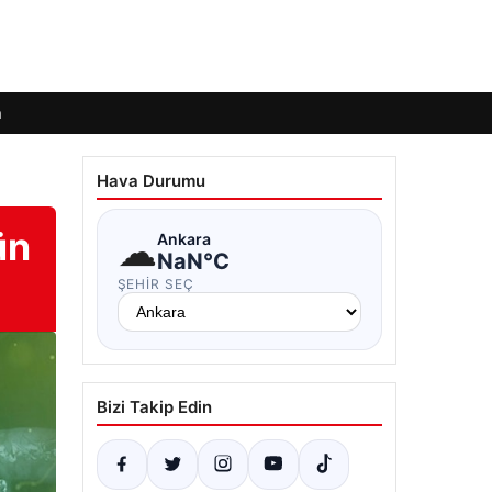
m
Hava Durumu
ün
☁
Ankara
NaN°C
ŞEHIR SEÇ
Bizi Takip Edin