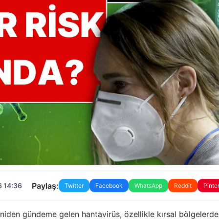
Paylaş:
6 14:36
Twitter
Facebook
WhatsApp
Reddit
Pinte
den gündeme gelen hantavirüs, özellikle kırsal bölgelerde