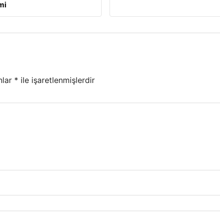
mi
nlar
*
ile işaretlenmişlerdir