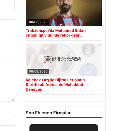
08/08/2026
Trabzonspor’da Mohamed Salah
çılgınlığı! 3 günde rekor gelir…
08/08/2026
Kelebek.Org İle Dijital İletişimin
Sertifikalı Adresi Ve Muhabbet
Deneyimi
Son Eklenen Firmalar