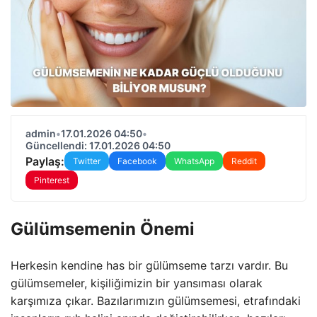
admin
•
17.01.2026 04:50
•
Güncellendi: 17.01.2026 04:50
Paylaş:
Twitter
Facebook
WhatsApp
Reddit
Pinterest
Gülümsemenin Önemi
Herkesin kendine has bir gülümseme tarzı vardır. Bu
gülümsemeler, kişiliğimizin bir yansıması olarak
karşımıza çıkar. Bazılarımızın gülümsemesi, etrafındaki