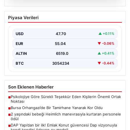
06.08.2026
Bursa Orhangazi’de Bir Tamirhane
Piyasa Verileri
Yanarak Kor Oldu
Bursa’nın Orhangazi ilçesinde, yıkıcı bir yangın meydana
geldi ve bölgedeki birçok noktadan görülebilen
USD
47.70
▲ +0.11%
yüksek…
EUR
55.04
▼ -0.06%
ALTIN
6519.0
▲ +0.41%
BTC
3054234
▼ -0.44%
Son Eklenen Haberler
Psikolojiye Göre Sürekli Teşekkür Eden Kişilerin Önemli Ortak
■
Noktası
Bursa Orhangazi’de Bir Tamirhane Yanarak Kor Oldu
■
2 yaşındaki bebeği Heimlich manevrasıyla kurtaran personele
■
ödül
DAP Yapı’dan bir ilk! Emlak Konut güvencesi Dap vizyonuyla
■
kendi kendini ödeyen ev modeli