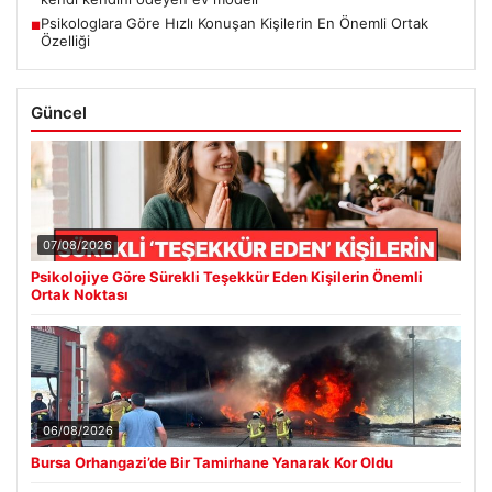
Psikologlara Göre Hızlı Konuşan Kişilerin En Önemli Ortak
■
Özelliği
Güncel
07/08/2026
Psikolojiye Göre Sürekli Teşekkür Eden Kişilerin Önemli
Ortak Noktası
06/08/2026
Bursa Orhangazi’de Bir Tamirhane Yanarak Kor Oldu