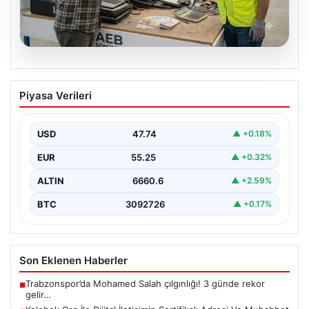
08.08.2026
Profesyonel Elektronik Dönüşümü hem
Piyasa Verileri
de Çevre Dönüşüm
İş dünyasında değişen teknoloji sayesinde şirketler
altyapı envanterlerini belirli aralıklarla yenilemektedir.
USD
47.74
▲ +0.18%
Söz konusu güncelleme…
EUR
55.25
▲ +0.32%
ALTIN
6660.6
▲ +2.59%
BTC
3092726
▲ +0.17%
Son Eklenen Haberler
Trabzonspor’da Mohamed Salah çılgınlığı! 3 günde rekor
■
gelir…