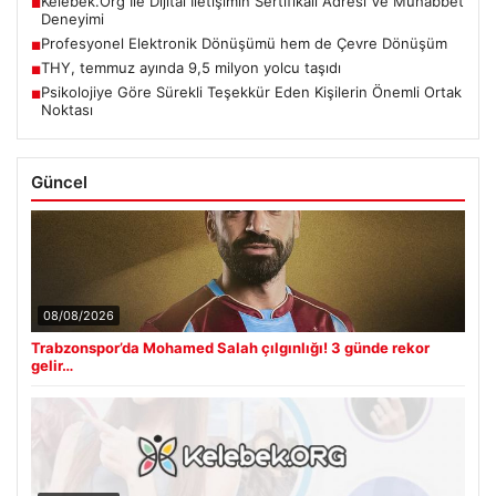
Kelebek.Org İle Dijital İletişimin Sertifikalı Adresi Ve Muhabbet
■
Deneyimi
Profesyonel Elektronik Dönüşümü hem de Çevre Dönüşüm
■
THY, temmuz ayında 9,5 milyon yolcu taşıdı
■
Psikolojiye Göre Sürekli Teşekkür Eden Kişilerin Önemli Ortak
■
Noktası
Güncel
08/08/2026
Trabzonspor’da Mohamed Salah çılgınlığı! 3 günde rekor
gelir…