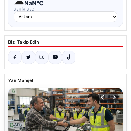
☁
NaN°C
ŞEHIR SEÇ
Bizi Takip Edin
Yan Manşet