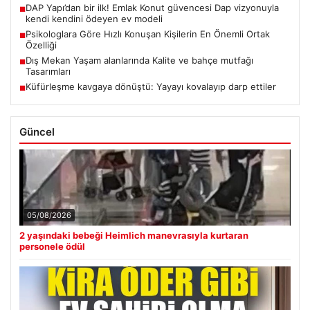
DAP Yapı’dan bir ilk! Emlak Konut güvencesi Dap vizyonuyla
■
kendi kendini ödeyen ev modeli
Psikologlara Göre Hızlı Konuşan Kişilerin En Önemli Ortak
■
Özelliği
Dış Mekan Yaşam alanlarında Kalite ve bahçe mutfağı
■
Tasarımları
Küfürleşme kavgaya dönüştü: Yayayı kovalayıp darp ettiler
■
Güncel
05/08/2026
2 yaşındaki bebeği Heimlich manevrasıyla kurtaran
personele ödül