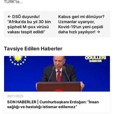
TÜRK'te…
← DSÖ duyurdu!
Kabus geri mi dönüyor?
“Afrika'da bu yıl 30 bin
Uzmanlar uyarıyor,
şüpheli M-pox virüsü
Kovid-19'un yeni çeşidi
vakası tespit edildi”
daha hızlı yayılıyor! →
Tavsiye Edilen Haberler
26/11/2025
SON HABERLER | Cumhurbaşkanı Erdoğan: “İnsan
sağlığı ve hastalığı istismar edilemez”