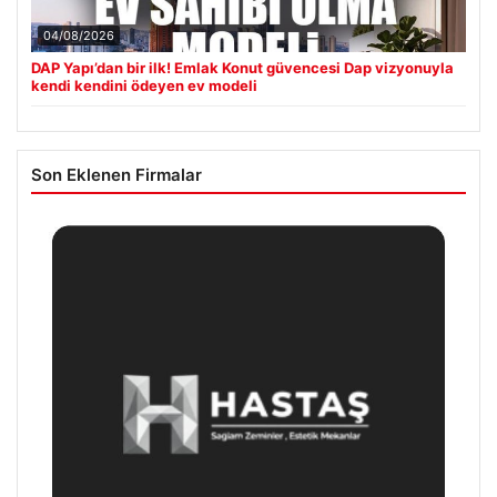
04/08/2026
DAP Yapı’dan bir ilk! Emlak Konut güvencesi Dap vizyonuyla
kendi kendini ödeyen ev modeli
Son Eklenen Firmalar