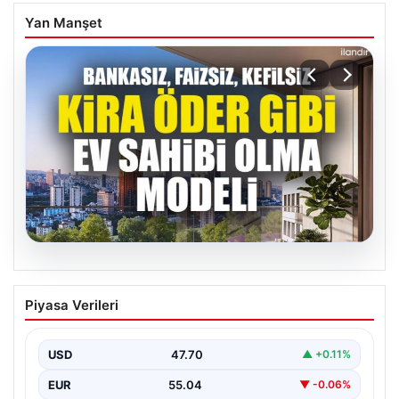
Yan Manşet
04.08.2026
DAP Yapı’dan bir ilk! Emlak Konut
Piyasa Verileri
güvencesi Dap vizyonuyla kendi
kendini ödeyen ev modeli
USD
47.70
▲ +0.11%
EUR
55.04
▼ -0.06%