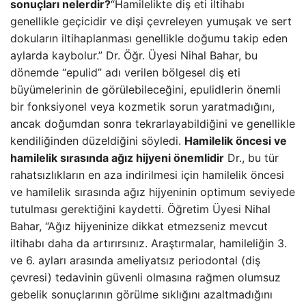
sonuçları nelerdir?
“Hamilelikte diş eti iltihabı
genellikle geçicidir ve dişi çevreleyen yumuşak ve sert
dokuların iltihaplanması genellikle doğumu takip eden
aylarda kaybolur.” Dr. Öğr. Üyesi Nihal Bahar, bu
dönemde “epulid” adı verilen bölgesel diş eti
büyümelerinin de görülebileceğini, epulidlerin önemli
bir fonksiyonel veya kozmetik sorun yaratmadığını,
ancak doğumdan sonra tekrarlayabildiğini ve genellikle
kendiliğinden düzeldiğini söyledi.
Hamilelik öncesi ve
hamilelik sırasında ağız hijyeni önemlidir
Dr., bu tür
rahatsızlıkların en aza indirilmesi için hamilelik öncesi
ve hamilelik sırasında ağız hijyeninin optimum seviyede
tutulması gerektiğini kaydetti. Öğretim Üyesi Nihal
Bahar, “Ağız hijyeninize dikkat etmezseniz mevcut
iltihabı daha da artırırsınız. Araştırmalar, hamileliğin 3.
ve 6. ayları arasında ameliyatsız periodontal (diş
çevresi) tedavinin güvenli olmasına rağmen olumsuz
gebelik sonuçlarının görülme sıklığını azaltmadığını