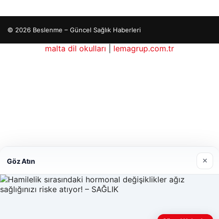
© 2026 Beslenme – Güncel Sağlık Haberleri
malta dil okulları
|
lemagrup.com.tr
io
ordhub
×
Göz Atın