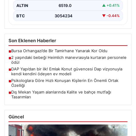
ALTIN
6519.0
▲ +0.41%
BTC
3054234
▼ -0.44%
Son Eklenen Haberler
Bursa Orhangazi’de Bir Tamirhane Yanarak Kor Oldu
■
2 yaşındaki bebeği Heimlich manevrasıyla kurtaran personele
■
ödül
DAP Yapı’dan bir ilk! Emlak Konut güvencesi Dap vizyonuyla
■
kendi kendini ödeyen ev modeli
Psikologlara Göre Hızlı Konuşan Kişilerin En Önemli Ortak
■
Özelliği
Dış Mekan Yaşam alanlarında Kalite ve bahçe mutfağı
■
Tasarımları
Güncel