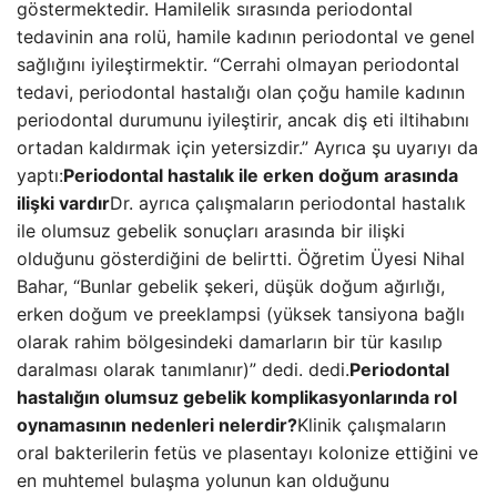
göstermektedir. Hamilelik sırasında periodontal
tedavinin ana rolü, hamile kadının periodontal ve genel
sağlığını iyileştirmektir. “Cerrahi olmayan periodontal
tedavi, periodontal hastalığı olan çoğu hamile kadının
periodontal durumunu iyileştirir, ancak diş eti iltihabını
ortadan kaldırmak için yetersizdir.” Ayrıca şu uyarıyı da
yaptı:
Periodontal hastalık ile erken doğum arasında
ilişki vardır
Dr. ayrıca çalışmaların periodontal hastalık
ile olumsuz gebelik sonuçları arasında bir ilişki
olduğunu gösterdiğini de belirtti. Öğretim Üyesi Nihal
Bahar, “Bunlar gebelik şekeri, düşük doğum ağırlığı,
erken doğum ve preeklampsi (yüksek tansiyona bağlı
olarak rahim bölgesindeki damarların bir tür kasılıp
daralması olarak tanımlanır)” dedi. dedi.
Periodontal
hastalığın olumsuz gebelik komplikasyonlarında rol
oynamasının nedenleri nelerdir?
Klinik çalışmaların
oral bakterilerin fetüs ve plasentayı kolonize ettiğini ve
en muhtemel bulaşma yolunun kan olduğunu