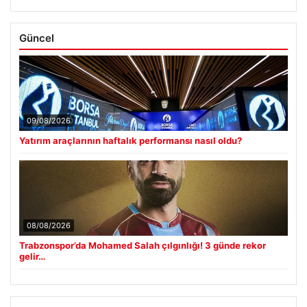
Güncel
09/08/2026
Yatırım araçlarının haftalık performansı nasıl oldu?
08/08/2026
Trabzonspor’da Mohamed Salah çılgınlığı! 3 günde rekor
gelir…