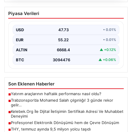
08.08.2026
Trabzonspor’da Mohamed Salah
Piyasa Verileri
çılgınlığı! 3 günde rekor gelir…
USD
47.73
• 0.01%
EUR
55.22
• 0.01%
ALTIN
6668.4
▲ +0.12%
BTC
3094476
▲ +0.06%
Son Eklenen Haberler
Yatırım araçlarının haftalık performansı nasıl oldu?
■
Trabzonspor’da Mohamed Salah çılgınlığı! 3 günde rekor
■
gelir…
Kelebek.Org İle Dijital İletişimin Sertifikalı Adresi Ve Muhabbet
■
Deneyimi
Profesyonel Elektronik Dönüşümü hem de Çevre Dönüşüm
■
THY, temmuz ayında 9,5 milyon yolcu taşıdı
■