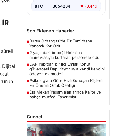
BTC
3054234
▼ -0.44%
LİR
Son Eklenen Haberler
Bursa Orhangazi’de Bir Tamirhane
■
Yanarak Kor Oldu
süreli
2 yaşındaki bebeği Heimlich
■
manevrasıyla kurtaran personele ödül
DAP Yapı’dan bir ilk! Emlak Konut
■
 Dijital
güvencesi Dap vizyonuyla kendi kendini
ikkat
ödeyen ev modeli
Psikologlara Göre Hızlı Konuşan Kişilerin
orunun
■
En Önemli Ortak Özelliği
Dış Mekan Yaşam alanlarında Kalite ve
■
bahçe mutfağı Tasarımları
Güncel