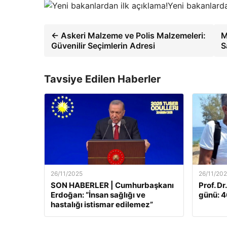
Yeni bakanlarda
← Askeri Malzeme ve Polis Malzemeleri:
M
Güvenilir Seçimlerin Adresi
S
Tavsiye Edilen Haberler
26/11/2025
26/11/20
SON HABERLER | Cumhurbaşkanı
Prof. Dr
Erdoğan: “İnsan sağlığı ve
günü: 46
hastalığı istismar edilemez”