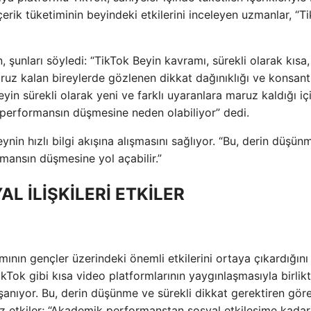
 içerik tüketiminin beyindeki etkilerini inceleyen uzmanlar, “T
unları söyledi: “TikTok Beyin kavramı, sürekli olarak kısa, 
uz kalan bireylerde gözlenen dikkat dağınıklığı ve konsan
in sürekli olarak yeni ve farklı uyaranlara maruz kaldığı iç
 performansın düşmesine neden olabiliyor” dedi.
nin hızlı bilgi akışına alışmasını sağlıyor. “Bu, derin düşün
mansın düşmesine yol açabilir.”
L İLİŞKİLERİ ETKİLER
ının gençler üzerindeki önemli etkilerini ortaya çıkardığını
TikTok gibi kısa video platformlarının yaygınlaşmasıyla birlik
aşanıyor. Bu, derin düşünme ve sürekli dikkat gerektiren gör
z etkiler; “Akademik performanstan sosyal etkileşime kada