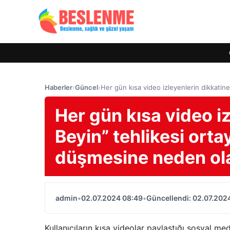
Haberler
›
Güncel
›
Her gün kısa video izleyenlerin dikkatine
Her gün kısa video iz
Beyin” tehlikesi orta
düşmesine neden ola
admin
•
02.07.2024 08:49
•
Güncellendi: 02.07.202
Kullanıcıların kısa videolar paylaştığı sosyal me