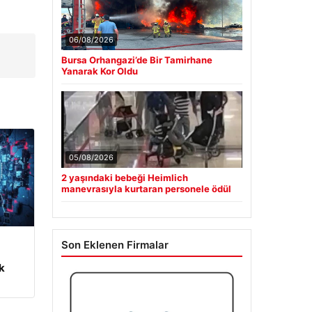
06/08/2026
Bursa Orhangazi’de Bir Tamirhane
Yanarak Kor Oldu
05/08/2026
2 yaşındaki bebeği Heimlich
manevrasıyla kurtaran personele ödül
Son Eklenen Firmalar
m
k