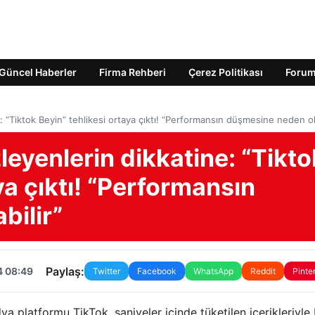
Güncel Haberler
Firma Rehberi
Çerez Politikası
Foru
: “Tiktok Beyin” tehlikesi ortaya çıktı! “Performansın düşmesine neden ola
leyenlerin dikkatine: “Tikto
ya çıktı! “Performansın
bilir”
Paylaş:
4 08:49
Twitter
Facebook
WhatsApp
Reddit
Pinte
dya platformu TikTok, saniyeler içinde tüketilen içerikleriyle