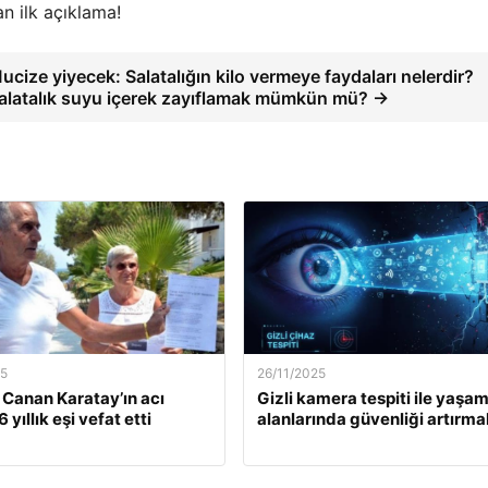
n ilk açıklama!
ucize yiyecek: Salatalığın kilo vermeye faydaları nelerdir?
alatalık suyu içerek zayıflamak mümkün mü? →
25
26/11/2025
. Canan Karatay’ın acı
Gizli kamera tespiti ile yaşa
 yıllık eşi vefat etti
alanlarında güvenliği artırma