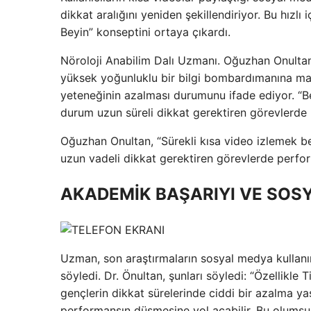
dikkat aralığını yeniden şekillendiriyor. Bu hızlı
Beyin” konseptini ortaya çıkardı.
Nöroloji Anabilim Dalı Uzmanı. Oğuzhan Onultan, ş
yüksek yoğunluklu bir bilgi bombardımanına mar
yeteneğinin azalması durumunu ifade ediyor. “Bey
durum uzun süreli dikkat gerektiren görevlerde
Oğuzhan Onultan, “Sürekli kısa video izlemek bey
uzun vadeli dikkat gerektiren görevlerde perfor
AKADEMİK BAŞARIYI VE SOSYA
Uzman, son araştırmaların sosyal medya kullanım
söyledi. Dr. Önultan, şunları söyledi: “Özellikle 
gençlerin dikkat sürelerinde ciddi bir azalma y
performansın düşmesine yol açabilir. Bu olumsu