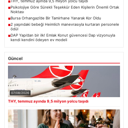
THY, temmuz ayında 9,5 milyon yolcu taşıdı
■
Psikolojiye Göre Sürekli Teşekkür Eden Kişilerin Önemli Ortak
■
Noktası
Bursa Orhangazi’de Bir Tamirhane Yanarak Kor Oldu
■
2 yaşındaki bebeği Heimlich manevrasıyla kurtaran personele
■
ödül
DAP Yapı’dan bir ilk! Emlak Konut güvencesi Dap vizyonuyla
■
kendi kendini ödeyen ev modeli
Güncel
07/08/2026
THY, temmuz ayında 9,5 milyon yolcu taşıdı