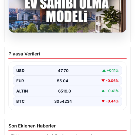
04.08.2026
DAP Yapı’dan bir ilk! Emlak Konut
Piyasa Verileri
güvencesi Dap vizyonuyla kendi
kendini ödeyen ev modeli
USD
47.70
▲ +0.11%
EUR
55.04
▼ -0.06%
ALTIN
6519.0
▲ +0.41%
BTC
3054234
▼ -0.44%
Son Eklenen Haberler