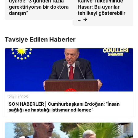
uyardı: “3 günden fazla
Kahve Tüketiminde
gerektiriyorsa bir doktora
Hasar: Bu uyarılar
danışın”
tehlikeyi gösterebilir
… →
Tavsiye Edilen Haberler
26/11/2025
SON HABERLER | Cumhurbaşkanı Erdoğan: “İnsan
sağlığı ve hastalığı istismar edilemez”