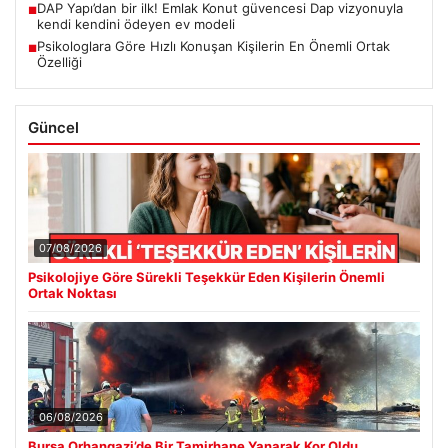
DAP Yapı’dan bir ilk! Emlak Konut güvencesi Dap vizyonuyla
■
kendi kendini ödeyen ev modeli
Psikologlara Göre Hızlı Konuşan Kişilerin En Önemli Ortak
■
Özelliği
Güncel
07/08/2026
Psikolojiye Göre Sürekli Teşekkür Eden Kişilerin Önemli
Ortak Noktası
06/08/2026
Bursa Orhangazi’de Bir Tamirhane Yanarak Kor Oldu