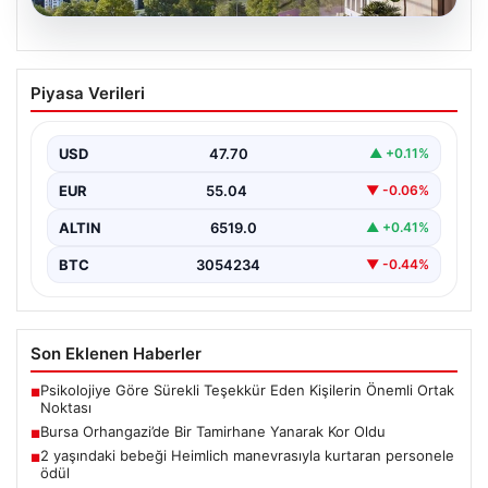
04.08.2026
DAP Yapı’dan bir ilk! Emlak Konut
Piyasa Verileri
güvencesi Dap vizyonuyla kendi
kendini ödeyen ev modeli
USD
47.70
▲ +0.11%
EUR
55.04
▼ -0.06%
ALTIN
6519.0
▲ +0.41%
BTC
3054234
▼ -0.44%
Son Eklenen Haberler
Psikolojiye Göre Sürekli Teşekkür Eden Kişilerin Önemli Ortak
■
Noktası
Bursa Orhangazi’de Bir Tamirhane Yanarak Kor Oldu
■
2 yaşındaki bebeği Heimlich manevrasıyla kurtaran personele
■
ödül