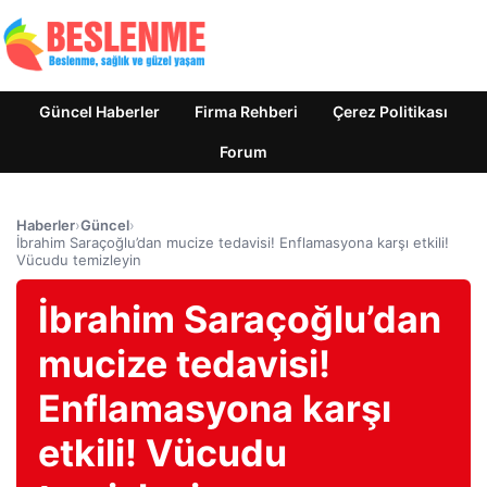
Güncel Haberler
Firma Rehberi
Çerez Politikası
Forum
Haberler
›
Güncel
›
İbrahim Saraçoğlu’dan mucize tedavisi! Enflamasyona karşı etkili!
Vücudu temizleyin
İbrahim Saraçoğlu’dan
mucize tedavisi!
Enflamasyona karşı
etkili! Vücudu