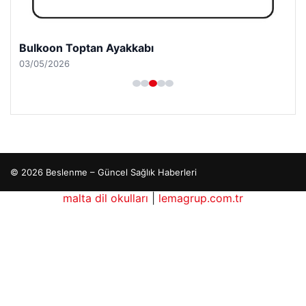
Bulkoon Toptan Ayakkabı
03/05/2026
© 2026 Beslenme – Güncel Sağlık Haberleri
malta dil okulları
|
lemagrup.com.tr
dhub
etcio