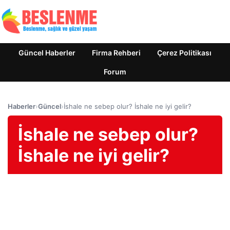
Güncel Haberler
Firma Rehberi
Çerez Politikası
Forum
Haberler
›
Güncel
›
İshale ne sebep olur? İshale ne iyi gelir?
İshale ne sebep olur?
İshale ne iyi gelir?