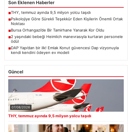
Son Eklenen Haberler
THY, temmuz ayında 9,5 milyon yolcu taşıdı
■
Psikolojiye Göre Sürekli Teşekkür Eden Kişilerin Önemli Ortak
■
Noktası
Bursa Orhangazi’de Bir Tamirhane Yanarak Kor Oldu
■
2 yaşındaki bebeği Heimlich manevrasıyla kurtaran personele
■
ödül
DAP Yapı’dan bir ilk! Emlak Konut güvencesi Dap vizyonuyla
■
kendi kendini ödeyen ev modeli
Güncel
07/08/2026
THY, temmuz ayında 9,5 milyon yolcu taşıdı