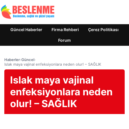
Güncel Haberler
Firma Rehberi
Çerez Politikası
Forum
Haberler
›
Güncel
›
Islak maya vajinal enfeksiyonlara neden olur! – SAĞLIK
Islak maya vajinal
enfeksiyonlara neden
olur! – SAĞLIK