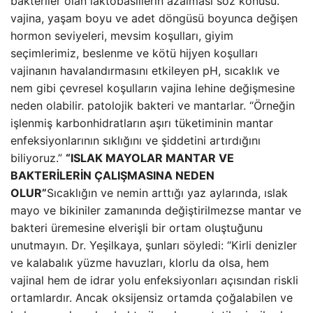
bakteriler olan laktobasillerin azalması söz konusu.
vajina, yaşam boyu ve adet döngüsü boyunca değişen
hormon seviyeleri, mevsim koşulları, giyim
seçimlerimiz, beslenme ve kötü hijyen koşulları
vajinanın havalandırmasını etkileyen pH, sıcaklık ve
nem gibi çevresel koşulların vajina lehine değişmesine
neden olabilir. patolojik bakteri ve mantarlar. “Örneğin
işlenmiş karbonhidratların aşırı tüketiminin mantar
enfeksiyonlarının sıklığını ve şiddetini artırdığını
biliyoruz.”
“ISLAK MAYOLAR MANTAR VE
BAKTERİLERİN ÇALIŞMASINA NEDEN
OLUR”
Sıcaklığın ve nemin arttığı yaz aylarında, ıslak
mayo ve bikiniler zamanında değiştirilmezse mantar ve
bakteri üremesine elverişli bir ortam oluştuğunu
unutmayın. Dr. Yeşilkaya, şunları söyledi: “Kirli denizler
ve kalabalık yüzme havuzları, klorlu da olsa, hem
vajinal hem de idrar yolu enfeksiyonları açısından riskli
ortamlardır. Ancak oksijensiz ortamda çoğalabilen ve