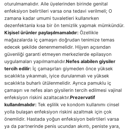
oturulmamalıdır. Aile üyelerinden birinde genital
enfeksiyon belirtileri varsa ona tedavi verilmeli; O
zamana kadar umumi tuvaletleri kullanırken
dezenfektanla kısa bir ön temizlik yapmak mümkündür.
Kişisel ürünler paylaşılmamalıdır:
Özellikle
mağazalarda iç çamaşırı doğrudan tenimize temas
edecek şekilde denenmemelidir. Hijyen açısından
güvenliği garanti etmeyen merkezlerde epilasyon
uygulamaları yapılmamalıdır.
Nefes alabilen giysiler
tercih edilir:
İç çamaşırları giymeden önce yüksek
sıcaklıkta yıkanmalı, iyice durulanmalı ve yüksek
sıcaklıkta buharlı ütülenmelidir. Ayrıca pamuklu iç
çamaşırı ve nefes alan giysilerin tercih edilmesi vajinal
enfeksiyon riskini azaltacaktır.
Prezervatif
kullanılmalıdır:
Tek eşlilik ve kondom kullanımı cinsel
yolla bulaşan enfeksiyon riskini azaltmak için çok
önemlidir. Hastada yoğun enfeksiyon belirtileri varsa
ya da partnerinde penis ucundan akıntı, peniste yara,