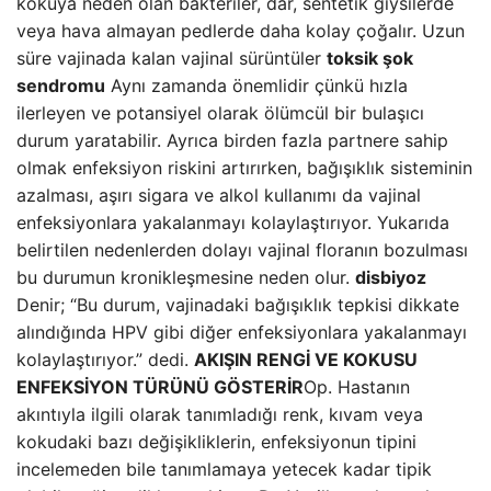
kokuya neden olan bakteriler, dar, sentetik giysilerde
veya hava almayan pedlerde daha kolay çoğalır. Uzun
süre vajinada kalan vajinal sürüntüler
toksik şok
sendromu
Aynı zamanda önemlidir çünkü hızla
ilerleyen ve potansiyel olarak ölümcül bir bulaşıcı
durum yaratabilir. Ayrıca birden fazla partnere sahip
olmak enfeksiyon riskini artırırken, bağışıklık sisteminin
azalması, aşırı sigara ve alkol kullanımı da vajinal
enfeksiyonlara yakalanmayı kolaylaştırıyor. Yukarıda
belirtilen nedenlerden dolayı vajinal floranın bozulması
bu durumun kronikleşmesine neden olur.
disbiyoz
Denir; “Bu durum, vajinadaki bağışıklık tepkisi dikkate
alındığında HPV gibi diğer enfeksiyonlara yakalanmayı
kolaylaştırıyor.” dedi.
AKIŞIN RENGİ VE KOKUSU
ENFEKSİYON TÜRÜNÜ GÖSTERİR
Op. Hastanın
akıntıyla ilgili olarak tanımladığı renk, kıvam veya
kokudaki bazı değişikliklerin, enfeksiyonun tipini
incelemeden bile tanımlamaya yetecek kadar tipik