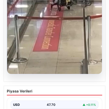
EUR
55.04
▼ -0.06%
ALTIN
6519.0
▲ +0.41%
BTC
3054234
▼ -0.44%
Son Eklenen Haberler
Psikolojiye Göre Sürekli Teşekkür Eden Kişilerin Önemli Ortak
■
Noktası
Bursa Orhangazi’de Bir Tamirhane Yanarak Kor Oldu
■
2 yaşındaki bebeği Heimlich manevrasıyla kurtaran personele
■
ödül
DAP Yapı’dan bir ilk! Emlak Konut güvencesi Dap vizyonuyla
■
kendi kendini ödeyen ev modeli
Psikologlara Göre Hızlı Konuşan Kişilerin En Önemli Ortak
■
Özelliği
Güncel