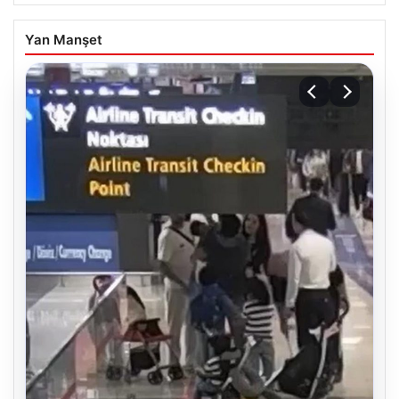
Yan Manşet
04.08.2026
DAP Yapı’dan bir ilk! Emlak Konut
Piyasa Verileri
güvencesi Dap vizyonuyla kendi
kendini ödeyen ev modeli
USD
47.70
▲ +0.11%