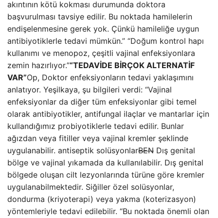
akıntının kötü kokması durumunda doktora
başvurulması tavsiye edilir. Bu noktada hamilelerin
endişelenmesine gerek yok. Çünkü hamileliğe uygun
antibiyotiklerle tedavi mümkün.” “Doğum kontrol hapı
kullanımı ve menopoz, çeşitli vajinal enfeksiyonlara
zemin hazırlıyor.”
“TEDAVİDE BİRÇOK ALTERNATİF
VAR”
Op, Doktor enfeksiyonların tedavi yaklaşımını
anlatıyor. Yeşilkaya, şu bilgileri verdi: “Vajinal
enfeksiyonlar da diğer tüm enfeksiyonlar gibi temel
olarak antibiyotikler, antifungal ilaçlar ve mantarlar için
kullandığımız probiyotiklerle tedavi edilir. Bunlar
ağızdan veya fitiller veya vajinal kremler şeklinde
uygulanabilir. antiseptik solüsyonlar
BEN
Dış genital
bölge ve vajinal yıkamada da kullanılabilir. Dış genital
bölgede oluşan cilt lezyonlarında türüne göre kremler
uygulanabilmektedir. Siğiller özel solüsyonlar,
dondurma (kriyoterapi) veya yakma (koterizasyon)
yöntemleriyle tedavi edilebilir. “Bu noktada önemli olan