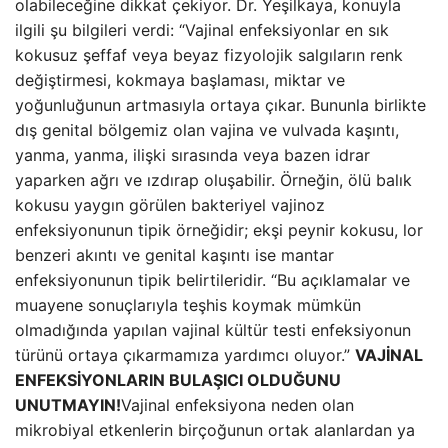
olabileceğine dikkat çekiyor. Dr. Yeşilkaya, konuyla
ilgili şu bilgileri verdi: “Vajinal enfeksiyonlar en sık
kokusuz şeffaf veya beyaz fizyolojik salgıların renk
değiştirmesi, kokmaya başlaması, miktar ve
yoğunluğunun artmasıyla ortaya çıkar. Bununla birlikte
dış genital bölgemiz olan vajina ve vulvada kaşıntı,
yanma, yanma, ilişki sırasında veya bazen idrar
yaparken ağrı ve ızdırap oluşabilir. Örneğin, ölü balık
kokusu yaygın görülen bakteriyel vajinoz
enfeksiyonunun tipik örneğidir; ekşi peynir kokusu, lor
benzeri akıntı ve genital kaşıntı ise mantar
enfeksiyonunun tipik belirtileridir. “Bu açıklamalar ve
muayene sonuçlarıyla teşhis koymak mümkün
olmadığında yapılan vajinal kültür testi enfeksiyonun
türünü ortaya çıkarmamıza yardımcı oluyor.”
VAJİNAL
ENFEKSİYONLARIN BULAŞICI OLDUĞUNU
UNUTMAYIN!
Vajinal enfeksiyona neden olan
mikrobiyal etkenlerin birçoğunun ortak alanlardan ya