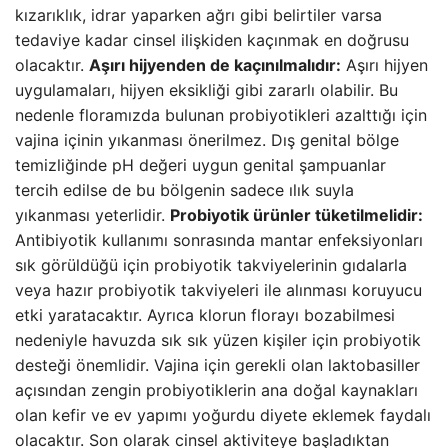
kızarıklık, idrar yaparken ağrı gibi belirtiler varsa
tedaviye kadar cinsel ilişkiden kaçınmak en doğrusu
olacaktır.
Aşırı hijyenden de kaçınılmalıdır:
Aşırı hijyen
uygulamaları, hijyen eksikliği gibi zararlı olabilir. Bu
nedenle floramızda bulunan probiyotikleri azalttığı için
vajina içinin yıkanması önerilmez. Dış genital bölge
temizliğinde pH değeri uygun genital şampuanlar
tercih edilse de bu bölgenin sadece ılık suyla
yıkanması yeterlidir.
Probiyotik ürünler tüketilmelidir:
Antibiyotik kullanımı sonrasında mantar enfeksiyonları
sık görüldüğü için probiyotik takviyelerinin gıdalarla
veya hazır probiyotik takviyeleri ile alınması koruyucu
etki yaratacaktır. Ayrıca klorun florayı bozabilmesi
nedeniyle havuzda sık sık yüzen kişiler için probiyotik
desteği önemlidir. Vajina için gerekli olan laktobasiller
açısından zengin probiyotiklerin ana doğal kaynakları
olan kefir ve ev yapımı yoğurdu diyete eklemek faydalı
olacaktır. Son olarak cinsel aktiviteye başladıktan