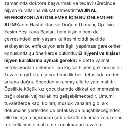
zamanında doktora başvurmak ve tedavi sürecinde
hijyen kurallarına dikkat etmektir.”
VAJİNAL
ENFEKSİYONLARI ÖNLEMEK İÇİN BU ÖNLEMLERİ
ALIN!
Kadın Hastalıkları ve Doğum Uzmanı, Op. Işın
Yeşim Yeşilkaya Baylan, hem kişinin hem de
çevresindekilerin yaşam kalitesini ciddi şekilde
etkileyen bu enfeksiyonlarla ilgili yapılması gerekenler
konusunda şu önerilerde bulundu:
El hijyeni ve kişisel
hijyen kurallarına uymak gerekir:
Elbette vajinal
enfeksiyonları önlemek için kişisel hijyen çok önemlidir.
Tuvalete gittikten sonra temizlik her defasında önden
arkaya doğru, önceden yıkanmış ellerle yapılmalıdır.
Özellikle küçük kız çocuklarında dikkat edilmemesine
bağlı olarak vajinal akıntı gelişebilmektedir. Umumi
tuvaletlerde kapı kolları, musluk vanaları gibi sık
dokunulan yerlerden de enfeksiyon oluşabileceğinden,
elle bulaşma açısından çok dikkatli olunmalı ve üzerine
tek kullanımlık malzeme konulmadan tuvalete