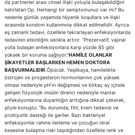
da partnerler arası cinsel ilişki yoluyla bulaşabildiğini
hatırlatan Op. Herhangi bir semptomunuz var mı? Bu
nedenle günlük yaşamda hijyenik koşullara ve ilişki
sırasında kondom kullanımına dikkat edilmelidir. Ayrıca
eş zamanlı tedavi, özellikle tekrarlayan enfeksiyonlarda
tedavinin etkinliğini sıklıkla artırır. “Prezervatif, vajinal
yolla bulaşan enfeksiyonlara karşı yüzde 85 gibi
yüksek bir koruma sağlıyor.”
HAMİLE OLANLAR
ŞİKAYETLER BAŞLARKEN HEMEN DOKTORA
BAŞVURMALIDIR.
Öpücük. Yeşilkaya, hamilelikte
östrojen ve progesteron hormonlarının çok yüksek
olması nedeniyle pH'ın değişmesi ve birkaç ay içinde
gelişen fizyolojik insülin direnci nedeniyle mantar
enfeksiyonlarına duyarlılığın arttığına dikkat çekerek,
şöyle konuştu: “Bu durumda; fitil, krem ​​tedavisi ve
probiyotik desteği ile geriler. Bazı bakteriyel
enfeksiyonlar rahme ilerleme ve çocuğun idrar
kesesine bulaşma riski taşıdığından özellikle renk ve