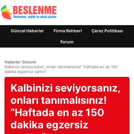
Güncel Haberler
Firma Rehberi
Çerez Politikası
Forum
Haberler
›
Güncel
›
Kalbinizi seviyorsanız, onları tanımalısınız! “Haftada en az 150
dakika egzersiz şarttır”
Kalbinizi seviyorsanız,
onları tanımalısınız!
“Haftada en az 150
dakika egzersiz