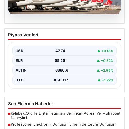
07.08.2026
Psikolojiye Göre Sürekli Teşekkür Eden
Piyasa Verileri
Kişilerin Önemli Ortak Noktası
Günlük yaşamda sürekli &apos;teşekkür ederim&apos;
ifadesini kullanmak, ilk bakışta yalnızca temel bir
USD
47.74
▲ +0.18%
nezaket kuralı…
EUR
55.25
▲ +0.32%
ALTIN
6660.6
▲ +2.59%
BTC
3091017
▲ +1.22%
Son Eklenen Haberler
Kelebek.Org İle Dijital İletişimin Sertifikalı Adresi Ve Muhabbet
■
Deneyimi
Profesyonel Elektronik Dönüşümü hem de Çevre Dönüşüm
■