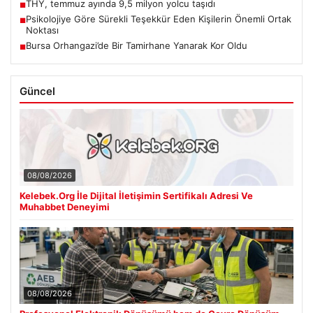
THY, temmuz ayında 9,5 milyon yolcu taşıdı
■
Psikolojiye Göre Sürekli Teşekkür Eden Kişilerin Önemli Ortak
■
Noktası
Bursa Orhangazi’de Bir Tamirhane Yanarak Kor Oldu
■
Güncel
08/08/2026
Kelebek.Org İle Dijital İletişimin Sertifikalı Adresi Ve
Muhabbet Deneyimi
08/08/2026