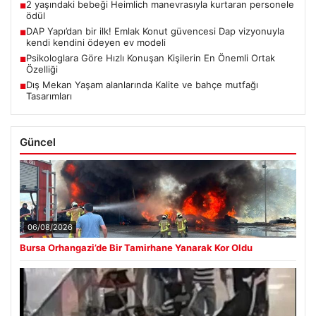
2 yaşındaki bebeği Heimlich manevrasıyla kurtaran personele
■
ödül
DAP Yapı’dan bir ilk! Emlak Konut güvencesi Dap vizyonuyla
■
kendi kendini ödeyen ev modeli
Psikologlara Göre Hızlı Konuşan Kişilerin En Önemli Ortak
■
Özelliği
Dış Mekan Yaşam alanlarında Kalite ve bahçe mutfağı
■
Tasarımları
Güncel
06/08/2026
Bursa Orhangazi’de Bir Tamirhane Yanarak Kor Oldu