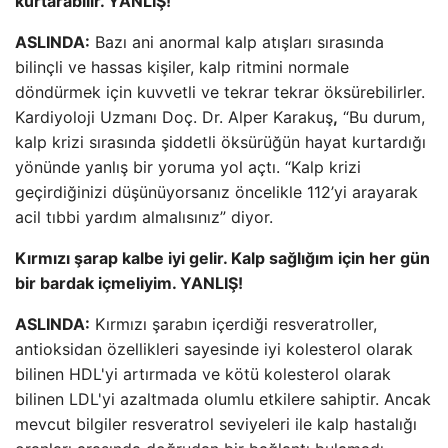
kurtarabilir. YANLIŞ!
ASLINDA:
Bazı ani anormal kalp atışları sırasında
bilinçli ve hassas kişiler, kalp ritmini normale
döndürmek için kuvvetli ve tekrar tekrar öksürebilirler.
Kardiyoloji Uzmanı Doç. Dr. Alper Karakuş
,
“Bu durum,
kalp krizi sırasında şiddetli öksürüğün hayat kurtardığı
yönünde yanlış bir yoruma yol açtı. “Kalp krizi
geçirdiğinizi düşünüyorsanız öncelikle 112’yi arayarak
acil tıbbi yardım almalısınız” diyor.
Kırmızı şarap kalbe iyi gelir. Kalp sağlığım için her gün
bir bardak içmeliyim. YANLIŞ!
ASLINDA:
Kırmızı şarabın içerdiği resveratroller,
antioksidan özellikleri sayesinde iyi kolesterol olarak
bilinen HDL'yi artırmada ve kötü kolesterol olarak
bilinen LDL'yi azaltmada olumlu etkilere sahiptir. Ancak
mevcut bilgiler resveratrol seviyeleri ile kalp hastalığı