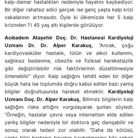
kalp-damar hastalıkları nedeniyle hayatını kaybediyor.
Bir diğer rahatsız edici gerçek ise genç yaşta kalp krizi
vakalarının artmasıdır. Öyle ki ülkemizde her 5 kalp
krizinden 1'i 45 yaş altı kişilerde görülüyor.
Acıbadem Ataşehir Doç. Dr. Hastanesi Kardiyoloji
Uzmanı Dr. Dr. Alper Karakuş,
“Ancak, çoğu
kardiyovasküler hastalık, tütün ve alkol kullanımı,
sağlıksız beslenme, obezite ve fiziksel hareketsizlik
gibi değiştirilebilir risk faktörlerinin düzeltilmesiyle
önlenebilir” diyor. Kalp sağlığını tehdit eden bir diğer
büyük hata ise toplumda doğru kabul edilen bazı yanlış
bilgiler doğrultusunda hareket etmektir.
Kardiyoloji
Uzmanı Doç. Dr. Alper Karakuş,
Bilimsiz bilgilerin kalp
sağlığını riske attığını vurgulayarak şunları söyledi:
“Örneğin, hastalar çevre veya internetten elde edilen
yanlış bilgiler nedeniyle bir doktora geç danışabilir ve
sonuç olarak tedavi zor olabilir. “Daha da kötüsü,
yanlış bilgi hastanın hayatını kaybetmesine bile sebep