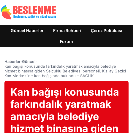
Güncel Haberler
Firma Rehberi
Çerez Politikası
Forum
Haberler
›
Güncel
›
Kan bağışı konusunda farkındalık yaratmak amacıyla belediye
hizmet binasına giden Selçuklu Belediyesi personeli, Kızılay Gezici
Kan Merkezi'ne kan bağışında bulundu – SAĞLIK
Kan bağışı konusunda
farkındalık yaratmak
amacıyla belediye
hizmet binasına giden