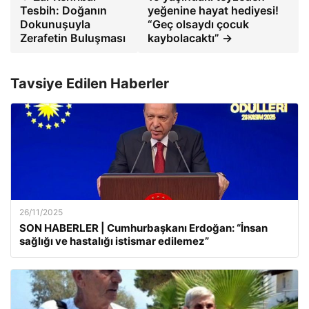
Tesbih: Doğanın
yeğenine hayat hediyesi!
Dokunuşuyla
“Geç olsaydı çocuk
Zerafetin Buluşması
kaybolacaktı” →
Tavsiye Edilen Haberler
26/11/2025
SON HABERLER | Cumhurbaşkanı Erdoğan: “İnsan
sağlığı ve hastalığı istismar edilemez”