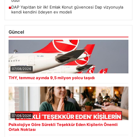
ödül
DAP Yapı’dan bir ilk! Emlak Konut güvencesi Dap vizyonuyla
■
kendi kendini ödeyen ev modeli
Güncel
07/08/2026
THY, temmuz ayında 9,5 milyon yolcu taşıdı
07/08/2026
Psikolojiye Göre Sürekli Teşekkür Eden Kişilerin Önemli
Ortak Noktası