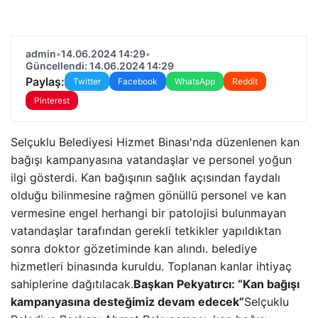
admin
•
14.06.2024 14:29
•
Güncellendi: 14.06.2024 14:29
Paylaş:
Twitter
Facebook
WhatsApp
Reddit
Pinterest
Selçuklu Belediyesi Hizmet Binası'nda düzenlenen kan
bağışı kampanyasına vatandaşlar ve personel yoğun
ilgi gösterdi. Kan bağışının sağlık açısından faydalı
olduğu bilinmesine rağmen gönüllü personel ve kan
vermesine engel herhangi bir patolojisi bulunmayan
vatandaşlar tarafından gerekli tetkikler yapıldıktan
sonra doktor gözetiminde kan alındı. belediye
hizmetleri binasında kuruldu. Toplanan kanlar ihtiyaç
sahiplerine dağıtılacak.
Başkan Pekyatırcı: “Kan bağışı
kampanyasına desteğimiz devam edecek”
Selçuklu