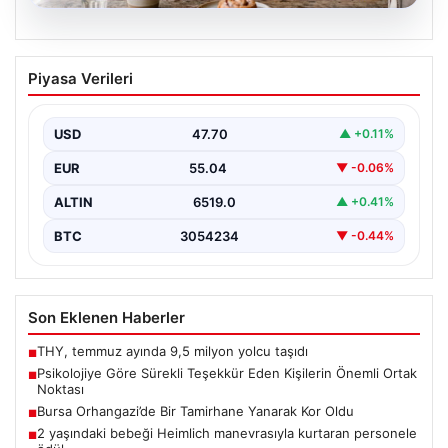
07.08.2026
Psikolojiye Göre Sürekli Teşekkür Eden
Piyasa Verileri
Kişilerin Önemli Ortak Noktası
Günlük yaşamda sürekli &apos;teşekkür ederim&apos;
ifadesini kullanmak, ilk bakışta yalnızca temel bir
USD
47.70
▲ +0.11%
nezaket kuralı…
EUR
55.04
▼ -0.06%
ALTIN
6519.0
▲ +0.41%
BTC
3054234
▼ -0.44%
Son Eklenen Haberler
THY, temmuz ayında 9,5 milyon yolcu taşıdı
■
Psikolojiye Göre Sürekli Teşekkür Eden Kişilerin Önemli Ortak
■
Noktası
Bursa Orhangazi’de Bir Tamirhane Yanarak Kor Oldu
■
2 yaşındaki bebeği Heimlich manevrasıyla kurtaran personele
■