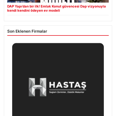
DAP Yapı’dan bir ilk! Emlak Konut güvencesi Dap vizyonuyla
kendi kendini ödeyen ev modeli
Son Eklenen Firmalar