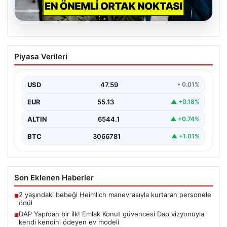
04.08.2026
Psikologlara Göre Hızlı Konuşan
Piyasa Verileri
Kişilerin En Önemli Ortak Özelliği
Günlük iletişimde cümleleri peş peşe sıralayarak yüksek
tempoda konuşan kişilerin genellikle heyecanlı ya da…
USD
47.59
• 0.01%
EUR
55.13
▲ +0.18%
ALTIN
6544.1
▲ +0.74%
BTC
3066781
▲ +1.01%
Son Eklenen Haberler
2 yaşındaki bebeği Heimlich manevrasıyla kurtaran personele
■
ödül
DAP Yapı’dan bir ilk! Emlak Konut güvencesi Dap vizyonuyla
■
kendi kendini ödeyen ev modeli