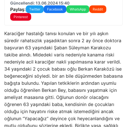
Güncellendi: 13.06.2024 15:40
Paylaş:
Twitter
Facebook
WhatsApp
Reddit
Pinterest
Karaciğer hastalığı tanısı konulan ve bir yılı aşkın
süredir rahatsızlık yaşadıktan sonra 2 ay önce doktora
başvuran 63 yaşındaki Şaban Süleyman Karakozu
takibe alındı. Midedeki varis nedeniyle kanama riski
nedeniyle acil karaciğer nakli yapılmasına karar verildi.
34 yaşındaki 2 çocuk babası oğlu Berkan Karaközü ise
beğeneceğini söyledi. bir an bile düşünmeden babasına
bağışta bulundu. Yapılan tetkiklerin ardından uyumlu
olduğu öğrenilen Berkan Bey, babasını yaşatmak için
ameliyat masasına gitti. Oğlunun donör olacağını
öğrenen 63 yaşındaki baba, kendisinin de çocukları
olduğu için hayatını riske atmak istemediğini ancak
oğlunun “Yapacağız” deyince çok heyecanlandığını ve
mutlu olduğunu sözlerine ekledi. Birlikte yaşa, sağlıklı