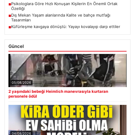
Psikologlara Göre Hızlı Konuşan Kişilerin En Önemli Ortak
■
Özelliği
Dış Mekan Yaşam alanlarında Kalite ve bahçe mutfağı
■
Tasarımları
Küfürleşme kavgaya dönüştü: Yayayı kovalayıp darp ettiler
■
Güncel
05/08/2026
2 yaşındaki bebeği Heimlich manevrasıyla kurtaran
personele ödül
04/08/2026