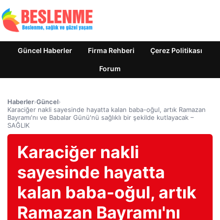
Güncel Haberler
Firma Rehberi
Çerez Politikası
Forum
Haberler
›
Güncel
›
Karaciğer nakli sayesinde hayatta kalan baba-oğul, artık Ramazan
Bayramı'nı ve Babalar Günü'nü sağlıklı bir şekilde kutlayacak –
SAĞLIK
Karaciğer nakli
sayesinde hayatta
kalan baba-oğul, artık
Ramazan Bayramı'nı