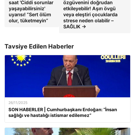
saat 'Ciddi sorunlar
özgüvenini doğrudan
yaşayabilirsiniz'
etkileyebilir! Aşırı övgü
uyarısı! “Sert ölüm
veya eleştiri çocuklarda
olur, tüketmeyin”
strese neden olabilir –
SAĞLIK →
Tavsiye Edilen Haberler
26/11/2025
SON HABERLER | Cumhurbaşkanı Erdoğan: “İnsan
sağlığı ve hastalığı istismar edilemez”