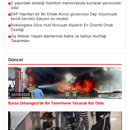
2 yaşındaki bebeği Heimlich manevrasıyla kurtaran personele
■
ödül
DAP Yapı’dan bir ilk! Emlak Konut güvencesi Dap vizyonuyla
■
kendi kendini ödeyen ev modeli
Psikologlara Göre Hızlı Konuşan Kişilerin En Önemli Ortak
■
Özelliği
Dış Mekan Yaşam alanlarında Kalite ve bahçe mutfağı
■
Tasarımları
Güncel
06/08/2026
Bursa Orhangazi’de Bir Tamirhane Yanarak Kor Oldu