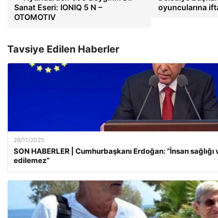
Sanat Eseri: IONIQ 5 N –
oyuncularına i
OTOMOTIV
Tavsiye Edilen Haberler
26/11/2025
SON HABERLER | Cumhurbaşkanı Erdoğan: “İnsan sağlığı ve
edilemez”