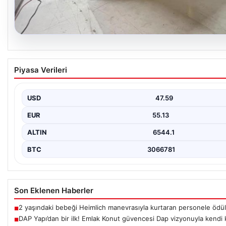
04.08.2026
Dış Mekan Yaşam alanlarında Kalite ve bahçe 
Piyasa Verileri
Günümüz dünyasında dış mekan sosyal alanlar, konutların en öne
durumuna ulaşmıştır.…
USD
47.59
EUR
55.13
ALTIN
6544.1
BTC
3066781
Son Eklenen Haberler
2 yaşındaki bebeği Heimlich manevrasıyla kurtaran personele ödül
■
DAP Yapı’dan bir ilk! Emlak Konut güvencesi Dap vizyonuyla kendi
■