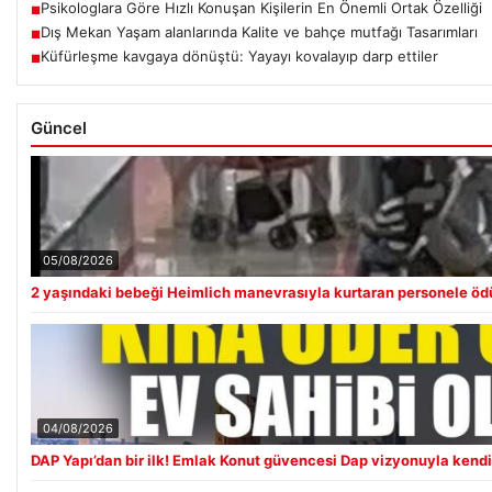
Psikologlara Göre Hızlı Konuşan Kişilerin En Önemli Ortak Özelliği
■
Dış Mekan Yaşam alanlarında Kalite ve bahçe mutfağı Tasarımları
■
Küfürleşme kavgaya dönüştü: Yayayı kovalayıp darp ettiler
■
Güncel
05/08/2026
2 yaşındaki bebeği Heimlich manevrasıyla kurtaran personele öd
04/08/2026
DAP Yapı’dan bir ilk! Emlak Konut güvencesi Dap vizyonuyla kend