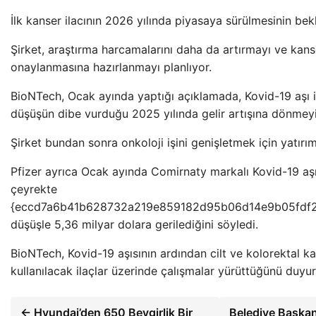
İlk kanser ilacının 2026 yılında piyasaya sürülmesinin bekle
Şirket, araştırma harcamalarını daha da artırmayı ve kanse
onaylanmasına hazırlanmayı planlıyor.
BioNTech, Ocak ayında yaptığı açıklamada, Kovid-19 aşı
düşüşün dibe vurduğu 2025 yılında gelir artışına dönmeyi b
Şirket bundan sonra onkoloji işini genişletmek için yatırı
Pfizer ayrıca Ocak ayında Comirnaty markalı Kovid-19 aşı
çeyrekte
{eccd7a6b41b628732a219e859182d95b06d14e9b05fdf
düşüşle 5,36 milyar dolara gerilediğini söyledi.
BioNTech, Kovid-19 aşısının ardından cilt ve kolorektal k
kullanılacak ilaçlar üzerinde çalışmalar yürüttüğünü duyu
← Hyundai’den 650 Beygirlik Bir
Belediye Başkan