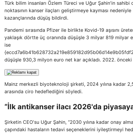
Türk bilim insanları Özlem Türeci ve Uğur Şahin'in sahib
noktasının kanser ilaçları geliştirmeye kayması nedeniyle 
kazançlarında düşüş bildirdi.
Pandemi sırasında Pfizer ile birlikte Kovid-19 aşısını ürete
yaklaşık dörtte üç oranında düşüşle 3 milyar 819 milyar e
ise
{eccd7a6b41b628732a219e859182d95b06d14e9b05fdf
düşüşle 930,3 milyon euro net kar açıkladı. 2022. önceki y
Mainz merkezli biyoteknoloji şirketi, 2024 yılına kadar 2,5
arasında ciro hedeflediğini söyledi.
“İlk antikanser ilacı 2026'da piyasay
Şirketin CEO'su Uğur Şahin, “2030 yılına kadar onay alm
çapındaki hastaların tedavi seçeneklerini iyileştirmeyi hed