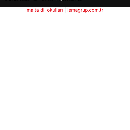
malta dil okulları
|
lemagrup.com.tr
rdhub
etcio