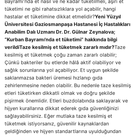
Bayramı'nda et nasıl ve ne kadar tüketilmeli, aşırı et
tüketimi ne gibi rahatsızlıklara yol açabilir, hangi
hastalar et tüketimine dikkat etmelidir?
Yeni Yüzyıl
Üniversitesi Gaziosmanpaşa Hastanesi İç Hastalıkları
Anabilim Dalı Uzmanı Dr. Dr. Gülnar Zeynalova;
“Kurban Bayramı'nda et tüketimi” hakkında bilgi
verildi
Taze kesilmiş et tüketmek zararlı mıdır?
Taze
kesilmiş et tüketmek çoğu zaman zararlı olabilir;
Çünkü bakteriler bu etlerde hâlâ aktif olabiliyor ve
sağlık sorunlarına yol açabiliyor. Et uygun şekilde
saklanmazsa bakteri üremesi hızlanıp gıda
zehirlenmesine neden olabilir. Bu nedenle taze kesilmiş
etleri tüketirken dikkatli olmak ve doğru şekilde
pişirmek önemlidir. Etleri buzdolabında saklayarak ve
hijyen kurallarına dikkat ederek gıda güvenliğinizi
sağlayabilirsiniz. Eğer mutlaka taze kesilmiş et
tüketmek istiyorsanız, güvenilir kaynaklardan
geldiğinden ve hijyen standartlarına uyulduğundan