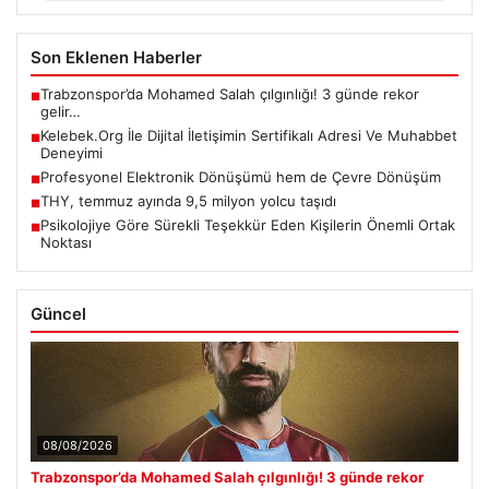
Son Eklenen Haberler
Trabzonspor’da Mohamed Salah çılgınlığı! 3 günde rekor
■
gelir…
Kelebek.Org İle Dijital İletişimin Sertifikalı Adresi Ve Muhabbet
■
Deneyimi
Profesyonel Elektronik Dönüşümü hem de Çevre Dönüşüm
■
THY, temmuz ayında 9,5 milyon yolcu taşıdı
■
Psikolojiye Göre Sürekli Teşekkür Eden Kişilerin Önemli Ortak
■
Noktası
Güncel
08/08/2026
Trabzonspor’da Mohamed Salah çılgınlığı! 3 günde rekor