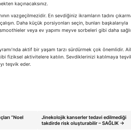
mekten kaçınacaksınız.
mının vazgeçilmezidir. En sevdiğiniz ikramların tadını çıkar
çalışın. Daha küçük porsiyonları seçin, bunları başkalarıyla
 smoothieler veya ev yapımı meyve sorbeleri gibi daha sağlı
ramı'nda aktif bir yaşam tarzı sürdürmek çok önemlidir. Ai
i fiziksel aktivitelere katılın. Sevdiklerinizi katılmaya teşv
ı teşvik eder.
çları “Noel
Jinekolojik kanserler tedavi edilmediği
takdirde risk oluşturabilir – SAĞLIK →