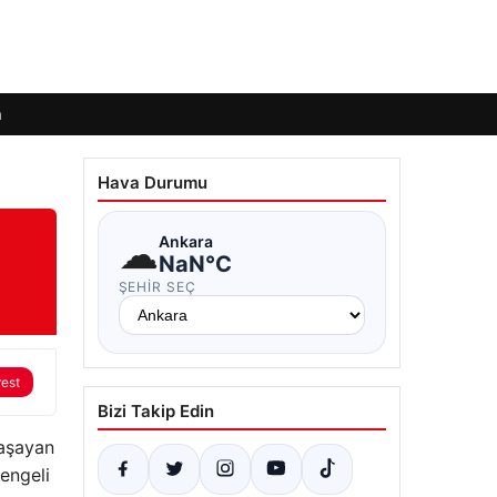
m
Hava Durumu
☁
Ankara
NaN°C
ŞEHIR SEÇ
rest
Bizi Takip Edin
yaşayan
dengeli