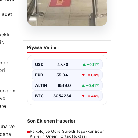
3 adet
ekli
05.08.2026
r.
2 yaşındaki bebeği
Piyasa Verileri
Heimlich manevrasıyla
kurtaran personele ödül
erde
USD
47.70
▲ +0.11%
{“title”: “2 Yaşındaki Bebeği
ori
Heimlich Manevrasıyla Kurtaran
EUR
55.04
▼ -0.06%
Görevlilere Ödül Verildi”,
“content”: “ İstanbul Sabiha…
ALTIN
6519.0
▲ +0.41%
unların
BTC
3054234
▼ -0.44%
 ve
ere
Son Eklenen Haberler
suna ve
Psikolojiye Göre Sürekli Teşekkür Eden
■
 daha
Kişilerin Önemli Ortak Noktası