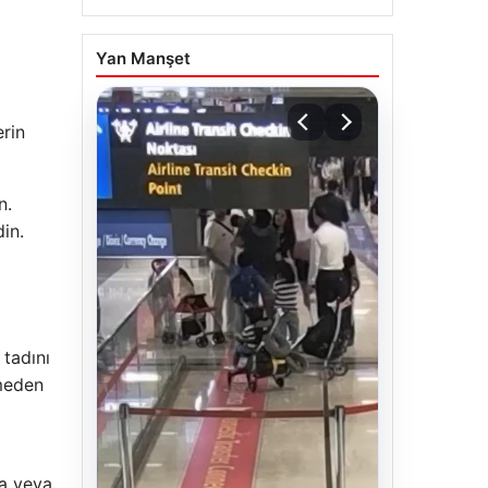
Yan Manşet
erin
n.
din.
 tadını
emeden
ra veya