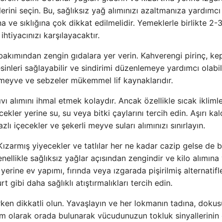
erini seçin. Bu, sağlıksız yağ alımınızı azaltmanıza yardımcı
a ve sıklığına çok dikkat edilmelidir. Yemeklerle birlikte 2-
tiyacınızı karşılayacaktır.
bakımından zengin gıdalara yer verin. Kahverengi pirinç, kep
sinleri sağlayabilir ve sindirimi düzenlemeye yardımcı olabili
i meyve ve sebzeler mükemmel lif kaynaklarıdır.
ıvı alımını ihmal etmek kolaydır. Ancak özellikle sıcak ikliml
ler yerine su, su veya bitki çaylarını tercih edin. Aşırı kal
zlı içecekler ve şekerli meyve suları alımınızı sınırlayın.
Kızarmış yiyecekler ve tatlılar her ne kadar cazip gelse de b
enellikle sağlıksız yağlar açısından zengindir ve kilo alımına
 yerine ev yapımı, fırında veya ızgarada pişirilmiş alternatifl
gibi daha sağlıklı atıştırmalıkları tercih edin.
rırken dikkatli olun. Yavaşlayın ve her lokmanın tadına, doku
m olarak orada bulunarak vücudunuzun tokluk sinyallerinin