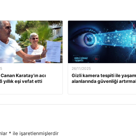
25
26/11/2025
. Canan Karatay’ın acı
Gizli kamera tespiti ile yaşa
 yıllık eşi vefat etti
alanlarında güvenliği artırma
nlar
*
ile işaretlenmişlerdir