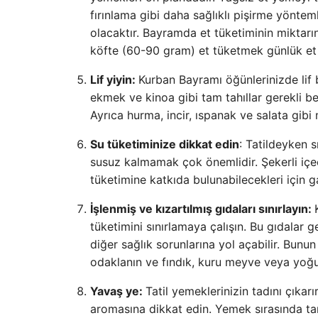
fırınlama gibi daha sağlıklı pişirme yönteml
olacaktır. Bayramda et tüketiminin miktarın
köfte (60-90 gram) et tüketmek günlük et ih
Lif yiyin:
Kurban Bayramı öğünlerinizde lif 
ekmek ve kinoa gibi tam tahıllar gerekli be
Ayrıca hurma, incir, ıspanak ve salata gib
Su tüketiminize dikkat edin
: Tatildeyken s
susuz kalmamak çok önemlidir. Şekerli içecek
tüketimine katkıda bulunabilecekleri için ga
İşlenmiş ve kızartılmış gıdaları sınırlayın:
tüketimini sınırlamaya çalışın. Bu gıdalar g
diğer sağlık sorunlarına yol açabilir. Bunun
odaklanın ve fındık, kuru meyve veya yoğurt 
Yavaş ye:
Tatil yemeklerinizin tadını çıka
aromasına dikkat edin. Yemek sırasında ta