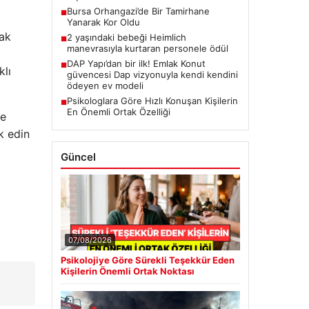
Bursa Orhangazi’de Bir Tamirhane
■
Yanarak Kor Oldu
mak
2 yaşındaki bebeği Heimlich
■
manevrasıyla kurtaran personele ödül
DAP Yapı’dan bir ilk! Emlak Konut
■
klı
güvencesi Dap vizyonuyla kendi kendini
ödeyen ev modeli
Psikologlara Göre Hızlı Konuşan Kişilerin
■
En Önemli Ortak Özelliği
le
ik edin
Güncel
07/08/2026
Psikolojiye Göre Sürekli Teşekkür Eden
Kişilerin Önemli Ortak Noktası