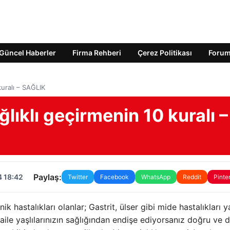
Güncel Haberler
Firma Rehberi
Çerez Politikası
Foru
kuralı – SAĞLIK
lıklı geçirmenin 10 kuralı –
Paylaş:
4 18:42
Twitter
Facebook
WhatsApp
Reddit
Pinte
ik hastalıkları olanlar; Gastrit, ülser gibi mide hastalıkları 
aile yaşlılarınızın sağlığından endişe ediyorsanız doğru ve 