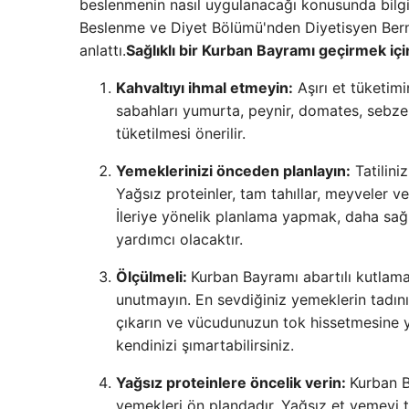
beslenmenin nasıl uygulanacağı konusunda bilgi 
Beslenme ve Diyet Bölümü'nden Diyetisyen Bern
anlattı.
Sağlıklı bir Kurban Bayramı geçirmek içi
Kahvaltıyı ihmal etmeyin:
Aşırı et tüketim
sabahları yumurta, peynir, domates, sebze 
tüketilmesi önerilir.
Yemeklerinizi önceden planlayın:
Tatilini
Yağsız proteinler, tam tahıllar, meyveler ve
İleriye yönelik planlama yapmak, daha sağ
yardımcı olacaktır.
Ölçülmeli:
Kurban Bayramı abartılı kutlama
unutmayın. En sevdiğiniz yemeklerin tadını
çıkarın ve vücudunuzun tok hissetmesine 
kendinizi şımartabilirsiniz.
Yağsız proteinlere öncelik verin:
Kurban B
yemekleri ön plandadır. Yağsız et yemeyi t