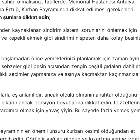
sahibi olmalısınız. tatillerde. Memorial Hastanesi Antalya
a Ertuğ, Kurban Bayramı'nda dikkat edilmesi gerekenleri
n şunlara dikkat edin;
inden kaynaklanan sindirim sistemi sorunlarını önlemek için
ve kepekli ekmek gibi sindirimi nispeten daha kolay besinl
z başlamadan önce yemeklerinizi planlamak için zaman ayırı
 sebzeler gibi besin açısından zengin çeşitli gıdaları dahil e
lıklı seçimler yapmanıza ve aşırıya kaçmaktan kaçınmanıza
larla eş anlamlıdır, ancak ölçülü olmanın anahtar olduğunu
 çıkarın ancak porsiyon boyutlarına dikkat edin. Lezzetlerin
yardımcı olmak için yavaş yiyin. Bu sayede fazla yemek y
ayramının en önemli unsuru kurban kesimi olduğundan et
ercih edin. Görünür yağları giderin ve kızartma yerine ızga