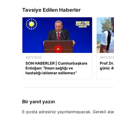
Tavsiye Edilen Haberler
26/11/2025
26/11/20
SON HABERLER | Cumhurbaşkanı
Prof. Dr
Erdoğan: “İnsan sağlığı ve
günü: 46
hastalığı istismar edilemez”
Bir yanıt yazın
E-posta adresiniz yayınlanmayacak.
Gerekli ala