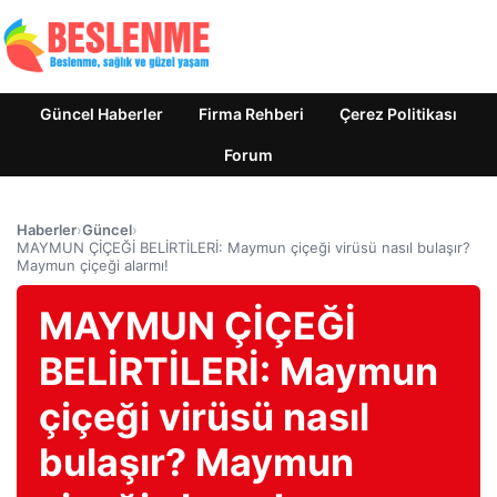
Güncel Haberler
Firma Rehberi
Çerez Politikası
Forum
Haberler
›
Güncel
›
MAYMUN ÇİÇEĞİ BELİRTİLERİ: Maymun çiçeği virüsü nasıl bulaşır?
Maymun çiçeği alarmı!
MAYMUN ÇİÇEĞİ
BELİRTİLERİ: Maymun
çiçeği virüsü nasıl
bulaşır? Maymun