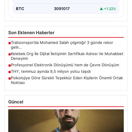
BTC
3091017
▲ +1.22%
Son Eklenen Haberler
Trabzonspor’da Mohamed Salah çılgınlığı! 3 günde rekor
■
gelir…
Kelebek.Org İle Dijital İletişimin Sertifikalı Adresi Ve Muhabbet
■
Deneyimi
Profesyonel Elektronik Dönüşümü hem de Çevre Dönüşüm
■
THY, temmuz ayında 9,5 milyon yolcu taşıdı
■
Psikolojiye Göre Sürekli Teşekkür Eden Kişilerin Önemli Ortak
■
Noktası
Güncel