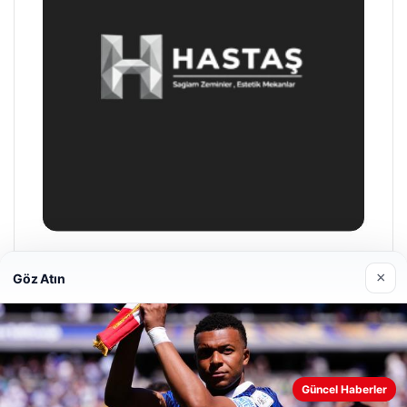
Hastaş Beton
×
Göz Atın
26/05/2026
Web sitemizi nasıl kullandığınızı daha iyi anlayabilmek,
Güncel Haberler
deneyiminizi kişiselleştirmek ve geliştirmek amacıyla çerezler