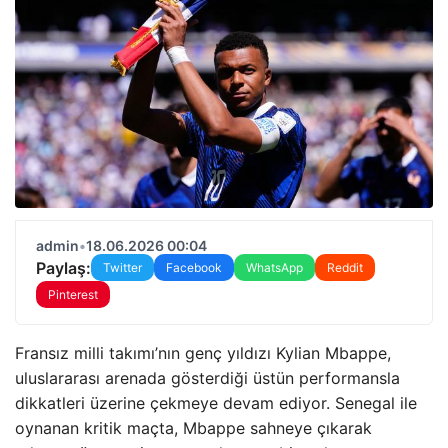
admin
•
18.06.2026 00:04
Paylaş:
Twitter
Facebook
WhatsApp
Reddit
Pinterest
Fransız milli takımı’nın genç yıldızı Kylian Mbappe,
uluslararası arenada gösterdiği üstün performansla
dikkatleri üzerine çekmeye devam ediyor. Senegal ile
oynanan kritik maçta, Mbappe sahneye çıkarak