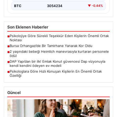
BTC
3054234
▼ -0.44%
Son Eklenen Haberler
Psikolojiye Göre Sürekli Teşekkür Eden Kişilerin Önemli Ortak
■
Noktası
Bursa Orhangazi’de Bir Tamirhane Yanarak Kor Oldu
■
2 yaşındaki bebeği Heimlich manevrasıyla kurtaran personele
■
ödül
DAP Yapı’dan bir ilk! Emlak Konut güvencesi Dap vizyonuyla
■
kendi kendini ödeyen ev modeli
Psikologlara Göre Hızlı Konuşan Kişilerin En Önemli Ortak
■
Özelliği
Güncel