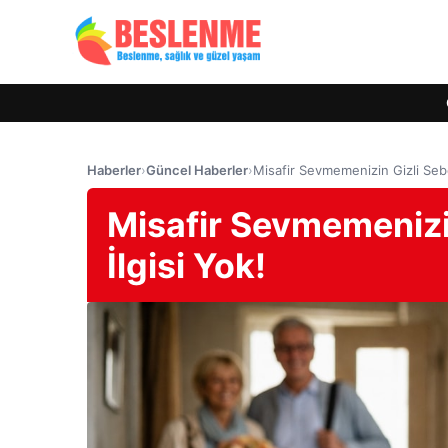
Haberler
›
Güncel Haberler
›
Misafir Sevmemenizin Gizli Sebeb
Misafir Sevmemenizin
İlgisi Yok!