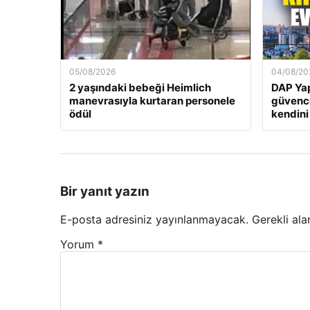
05/08/2026
04/08/20
2 yaşındaki bebeği Heimlich
DAP Yap
manevrasıyla kurtaran personele
güvence
ödül
kendini
Bir yanıt yazın
E-posta adresiniz yayınlanmayacak.
Gerekli ala
Yorum
*