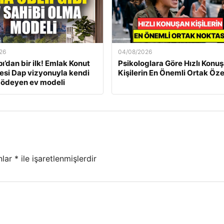
26
04/08/2026
ı’dan bir ilk! Emlak Konut
Psikologlara Göre Hızlı Konu
si Dap vizyonuyla kendi
Kişilerin En Önemli Ortak Özel
 ödeyen ev modeli
nlar
*
ile işaretlenmişlerdir