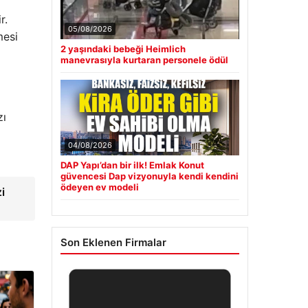
r.
05/08/2026
mesi
2 yaşındaki bebeği Heimlich
manevrasıyla kurtaran personele ödül
zı
04/08/2026
DAP Yapı’dan bir ilk! Emlak Konut
güvencesi Dap vizyonuyla kendi kendini
ödeyen ev modeli
i
Son Eklenen Firmalar