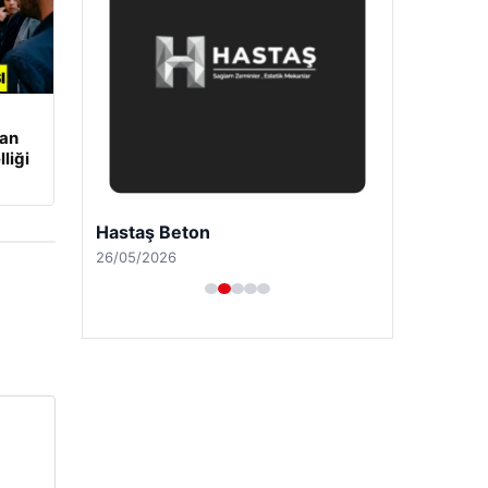
şan
liği
Hastaş Beton
26/05/2026