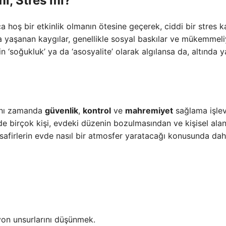
mi, Stres mi?
ca hoş bir etkinlik olmanın ötesine geçerek, ciddi bir stres 
a yaşanan kaygılar, genellikle sosyal baskılar ve mükemmeli
için ‘soğukluk’ ya da ‘asosyalite’ olarak algılansa da, altında 
aynı zamanda
güvenlik
,
kontrol
ve
mahremiyet
sağlama işlev
e birçok kişi, evdeki düzenin bozulmasından ve kişisel alanı
isafirlerin evde nasıl bir atmosfer yaratacağı konusunda da
yon unsurlarını düşünmek.