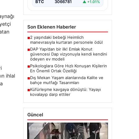
BTC
3066781
▲ +1.01%
kaynağı
yetçi
Son Eklenen Haberler
yatan
2 yaşındaki bebeği Heimlich
■
manevrasıyla kurtaran personele ödül
DAP Yapı’dan bir ilk! Emlak Konut
■
güvencesi Dap vizyonuyla kendi kendini
ödeyen ev modeli
Psikologlara Göre Hızlı Konuşan Kişilerin
■
i
En Önemli Ortak Özelliği
n ihlal
Dış Mekan Yaşam alanlarında Kalite ve
■
bahçe mutfağı Tasarımları
ha
Küfürleşme kavgaya dönüştü: Yayayı
■
kovalayıp darp ettiler
Güncel