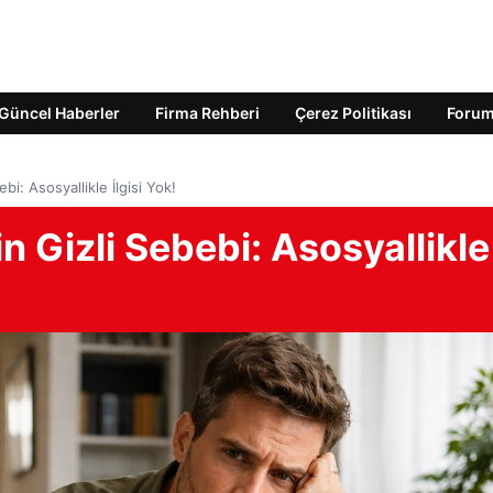
Güncel Haberler
Firma Rehberi
Çerez Politikası
Foru
i: Asosyallikle İlgisi Yok!
 Gizli Sebebi: Asosyallikle