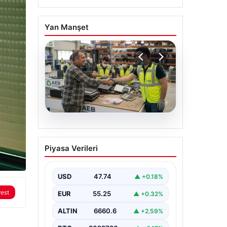
Yan Manşet
07.08.2026
THY, temmuz ayında 9,5
Piyasa Verileri
milyon yolcu taşıdı
USD
47.74
▲ +0.18%
rest
EUR
55.25
▲ +0.32%
ALTIN
6660.6
▲ +2.59%