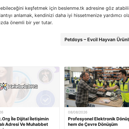
yebileceğini keşfetmek için beslenme.tk adresine göz atabilir
antıyı anlamak, kendinizi daha iyi hissetmenize yardımcı olab
zda önemli bir yer tutar.
Petdoys – Evcil Hayvan Ürünl
26
08/08/2026
Org İle Dijital İletişimin
Profesyonel Elektronik Dön
kalı Adresi Ve Muhabbet
hem de Çevre Dönüşüm