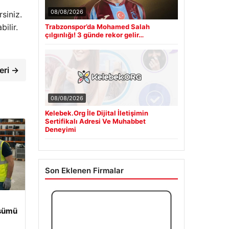
siniz.
08/08/2026
ilir.
Trabzonspor’da Mohamed Salah
çılgınlığı! 3 günde rekor gelir…
eri →
08/08/2026
Kelebek.Org İle Dijital İletişimin
Sertifikalı Adresi Ve Muhabbet
Deneyimi
Son Eklenen Firmalar
üşümü