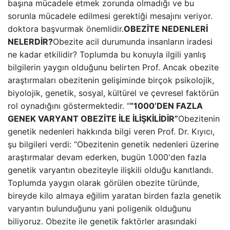
başına mücadele etmek zorunda olmadığı ve bu
sorunla mücadele edilmesi gerektiği mesajını veriyor.
doktora başvurmak önemlidir.
OBEZİTE NEDENLERİ
NELERDİR?
Obezite acil durumunda insanların iradesi
ne kadar etkilidir? Toplumda bu konuyla ilgili yanlış
bilgilerin yaygın olduğunu belirten Prof. Ancak obezite
araştırmaları obezitenin gelişiminde birçok psikolojik,
biyolojik, genetik, sosyal, kültürel ve çevresel faktörün
rol oynadığını göstermektedir. “
“1000’DEN FAZLA
GENEK VARYANT OBEZİTE İLE İLİŞKİLİDİR”
Obezitenin
genetik nedenleri hakkında bilgi veren Prof. Dr. Kıyıcı,
şu bilgileri verdi: “Obezitenin genetik nedenleri üzerine
araştırmalar devam ederken, bugün 1.000'den fazla
genetik varyantın obeziteyle ilişkili olduğu kanıtlandı.
Toplumda yaygın olarak görülen obezite türünde,
bireyde kilo almaya eğilim yaratan birden fazla genetik
varyantın bulunduğunu yani poligenik olduğunu
biliyoruz. Obezite ile genetik faktörler arasındaki