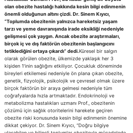
olan obezite hastalığı hakkında kesin bilgi edinmenin
önemli olduğunun altını çizdi. Dr. Sinem Kıyıcı,
“Toplumda obezitenin yalnızca hareketsiz yaşam
tarzı ve yeme davranışında irade eksikliği nedeniyle
gelişmesi çok yaygın. Ancak obezite araştırmaları,
birçok iç ve dış faktörün obezitenin başlangıcını
tetiklediğini ortaya çıkardı” dedi.
Küresel bir salgın
olarak görülen obezite, ülkemizde yaklaşık her 3
kişiden 1'inin sağlığını etkiliyor. Çocukluk döneminde
bireyleri etkilemesi nedeniyle ön plana çıkan obezite,
genetik, fizyolojik, psikolojik ve çevresel olmak üzere
birçok faktörün bir araya gelmesi nedeniyle tüm
coğrafyalarda hızla artmaktadır. Endokrinoloji ve
metabolizma hastalıkları uzmanı Prof., obezitenin
çözümü için sağlık otoritelerini harekete geçiren
obezite riski konusunda kesin bilgi edinmenin önemine
dikkat çekiyor. Dr. Sinem Kıyıcı, “Doğru bilgiye
ulaşabilen ve bilinçli toplumlar obeziteyle mücadelede