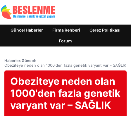
Güncel Haberler
Firma Rehberi
Çerez Politikası
Forum
Haberler
›
Güncel
›
Obeziteye neden olan 1000'den fazla genetik varyant var – SAĞLIK
Obeziteye neden olan
1000'den fazla genetik
varyant var – SAĞLIK