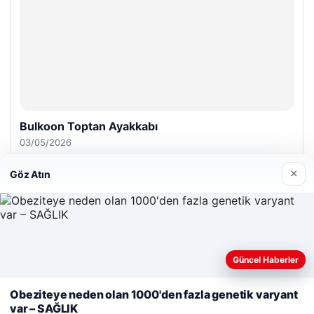
Bulkoon Toptan Ayakkabı
03/05/2026
×
Göz Atın
© 2026 Beslenme – Güncel Sağlık Haberleri
Güncel Haberler
Web sitemizi nasıl kullandığınızı daha iyi anlayabilmek,
malta dil okulları
|
lemagrup.com.tr
deneyiminizi kişiselleştirmek ve geliştirmek amacıyla çerezler
Obeziteye neden olan 1000'den fazla genetik varyant
b
io
kullanıyoruz.
Çerez Politikamız
var – SAĞLIK