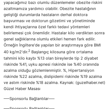
yapacağımız bazı olumlu düzenlemeler obezite riskini
azaltmamıza yardımcı olabilir. Obezite hastalığının
geliştiği durumlarda hastaların derhal doktora
başvurması ve doktorun gözetimi ve yönetiminde
kendi ihtiyaçlarına özel farklı tedavi yöntemleri
belirlemesi çok önemlidir. Hastalar kilo verdikten sonra
genel sağlıklarına olumlu etkileri hemen fark edilir.
Örneğin İngiltere'de yapılan bir araştırmaya göre BMI
2
40 kg/m2'dir.
Başlangıç ​​kilosuna göre ortalama
tahmini kilo kaybı %13 olan bireylerde tip 2 diyabet
riskinde %41, uyku apnesi riskinde ise %40 oranında
azalma olduğu gözlemlenmiştir. %, Hipertansiyon
riskinde %22 azalma, dislipidemi riskinde %19 azalma
ve astım riskinde %18 azalma. Kaynak: (guzelhaber.net)
Güzel Haber Masası
—–Sponsorlu Bağlantılar—–
—–Sponsorlu Bağlantılar—–