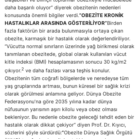
daha başarılı oluyor” diyerek obezitenin nedenleri
konusunda önemli bilgiler verdi.
“OBEZİTE KRONİK
HASTALIKLAR ARASINDA GÖSTERİLİYOR”
Birden
fazla faktörün bir arada bulunmasıyla ortaya çıkan
obezite, karmaşık bir hastalık olarak değerlendiriliyor.
“Vücutta normal sınırların üzerinde yağ birikmesi olarak
tanımlanan obezitede, global olarak kullanılan vücut
kitle indeksi (BMI) hesaplamasının sonucu 30 kg/m2
2
çıkıyor.
ve daha fazlası varsa teşhis konulur.
Obezitenin tüm coğrafi bölgelerde ve neredeyse tüm
yaş gruplarında artması, bunun küresel bir sağlık krizi
olarak görülmesi anlamına geliyor. Dünya Obezite
Federasyonu'na göre 2035 yılına kadar dünya
nüfusunun yarısının aşırı kilolu veya obez olması
bekleniyor. Bu nedenle obezite geleceği tehdit eden bir
hastalık olarak dikkat çekiyor” diyen Prof. Dr. Kıyıcı,
sözlerini şöyle sürdürdü:
“
Obezite Dünya Sağlık Örgütü