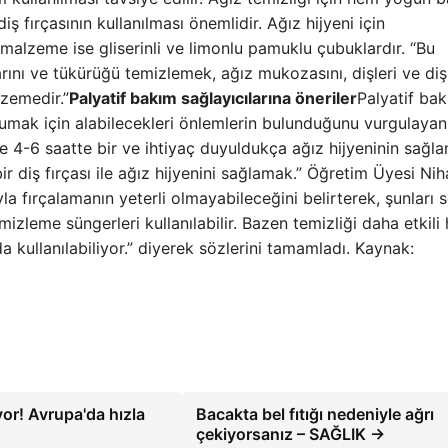
 fırçasının kullanılması önemlidir. Ağız hijyeni için
i malzeme ise gliserinli ve limonlu pamuklu çubuklardır. “Bu
arını ve tükürüğü temizlemek, ağız mukozasını, dişleri ve diş
zemedir.”
Palyatif bakım sağlayıcılarına öneriler
Palyatif ba
korumak için alabilecekleri önlemlerin bulunduğunu vurgulayan
 4-6 saatte bir ve ihtiyaç duyuldukça ağız hijyeninin sağl
ir diş fırçası ile ağız hijyenini sağlamak.” Öğretim Üyesi Nih
la fırçalamanın yeterli olmayabileceğini belirterek, şunları s
mizleme süngerleri kullanılabilir. Bazen temizliği daha etkili 
 da kullanılabiliyor.” diyerek sözlerini tamamladı. Kaynak:
yor! Avrupa'da hızla
Bacakta bel fıtığı nedeniyle ağrı
çekiyorsanız – SAĞLIK →