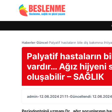
Haberler
›
Güncel
›
Palyatif hastaların bile diş bakımına iht
Palyatif hastaların bi
vardır… Ağız hijyen
oluşabilir – SAĞLIK
admin
•
12.06.2024 21:11
•
Güncellendi: 12.06.2024
Periodontoloji uzmanı Dr., ağız sorunlarının h