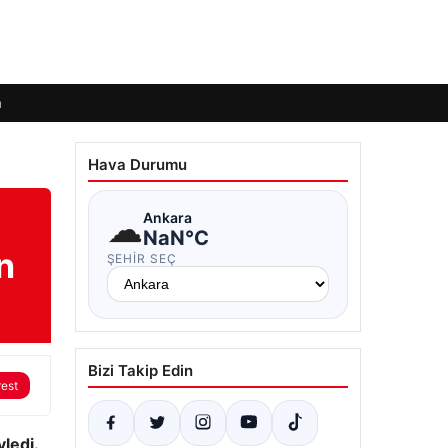
m
Hava Durumu
☁
Ankara
NaN°C
n
ŞEHIR SEÇ
Bizi Takip Edin
rest
ledi.