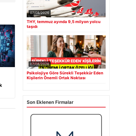
07/08/2026
THY, temmuz ayında 9,5 milyon yolcu
taşıdı
07/08/2026
Psikolojiye Göre Sürekli Teşekkür Eden
Kişilerin Önemli Ortak Noktası
m
k
Son Eklenen Firmalar