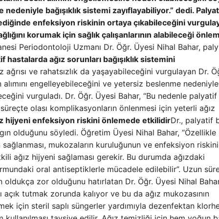
edeniyle bağışıklık sistemi zayıflayabiliyor.” dedi. Palyat
ediğinde enfeksiyon riskinin ortaya çıkabileceğini vurgula
ağlığını korumak için sağlık çalışanlarının alabileceği önle
esi Periodontoloji Uzmanı Dr. Öğr. Üyesi Nihal Bahar, paly
if hastalarda ağız sorunları bağışıklık sistemini
 ağrısı ve rahatsızlık da yaşayabileceğini vurgulayan Dr. Ö
n alımını engelleyebileceğini ve yetersiz beslenme nedeniyle
eceğini vurguladı. Dr. Öğr. Üyesi Bahar, “Bu nedenle palyati
süreçte olası komplikasyonların önlenmesi için yeterli ağız
z hijyeni enfeksiyon riskini önlemede etkilidir
Dr., palyatif
ın olduğunu söyledi. Öğretim Üyesi Nihal Bahar, “Özellikle
in sağlanması, mukozaların kuruluğunun ve enfeksiyon riskin
etkili ağız hijyeni sağlaması gerekir. Bu durumda ağızdaki
undaki oral antiseptiklerle mücadele edilebilir”. Uzun süre
n oldukça zor olduğunu hatırlatan Dr. Öğr. Üyesi Nihal Baha
ı açık tutmak zorunda kalıyor ve bu da ağız mukozasının
k için steril saplı süngerler yardımıyla dezenfektan klorh
​​kullanılması tavsiye edilir. Ağız temizliği için hem yoğun 