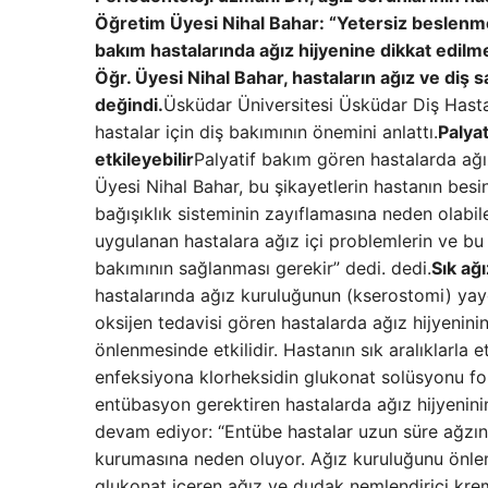
Öğretim Üyesi Nihal Bahar: “Yetersiz beslenme n
bakım hastalarında ağız hijyenine dikkat edilm
Öğr. Üyesi Nihal Bahar, hastaların ağız ve diş s
değindi.
Üsküdar Üniversitesi Üsküdar Diş Hastan
hastalar için diş bakımının önemini anlattı.
Palyat
etkileyebilir
Palyatif bakım gören hastalarda ağız
Üyesi Nihal Bahar, bu şikayetlerin hastanın besi
bağışıklık sisteminin zayıflamasına neden olabil
uygulanan hastalara ağız içi problemlerin ve bu 
bakımının sağlanması gerekir” dedi. dedi.
Sık ağı
hastalarında ağız kuruluğunun (kserostomi) yayg
oksijen tedavisi gören hastalarda ağız hijyenin
önlenmesinde etkilidir. Hastanın sık aralıklarla 
enfeksiyona klorheksidin glukonat solüsyonu form
entübasyon gerektiren hastalarda ağız hijyenini
devam ediyor: “Entübe hastalar uzun süre ağzın
kurumasına neden oluyor. Ağız kuruluğunu önleme
glukonat içeren ağız ve dudak nemlendirici krem 