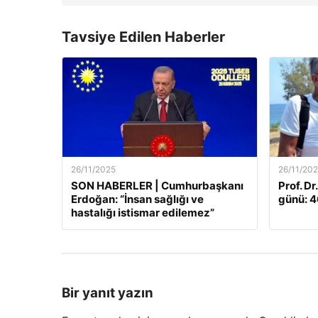
Tavsiye Edilen Haberler
26/11/2025
26/11/20
SON HABERLER | Cumhurbaşkanı
Prof. Dr
Erdoğan: “İnsan sağlığı ve
günü: 46
hastalığı istismar edilemez”
Bir yanıt yazın