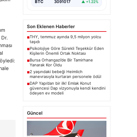
BTC
3091017
▲ +1.22%
Son Eklenen Haberler
kım
THY, temmuz ayında 9,5 milyon yolcu
 Dr.
■
taşıdı
anması
Psikolojiye Göre Sürekli Teşekkür Eden
■
al
Kişilerin Önemli Ortak Noktası
öyledi:
Bursa Orhangazi’de Bir Tamirhane
■
Yanarak Kor Oldu
hale
2 yaşındaki bebeği Heimlich
■
manevrasıyla kurtaran personele ödül
DAP Yapı’dan bir ilk! Emlak Konut
■
güvencesi Dap vizyonuyla kendi kendini
ödeyen ev modeli
Güncel