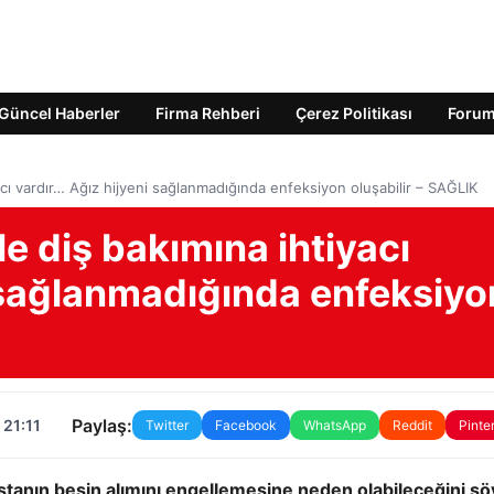
Güncel Haberler
Firma Rehberi
Çerez Politikası
Foru
iyacı vardır… Ağız hijyeni sağlanmadığında enfeksiyon oluşabilir – SAĞLIK
le diş bakımına ihtiyacı
i sağlanmadığında enfeksiyo
Paylaş:
 21:11
Twitter
Facebook
WhatsApp
Reddit
Pinte
astanın besin alımını engellemesine neden olabileceğini söy