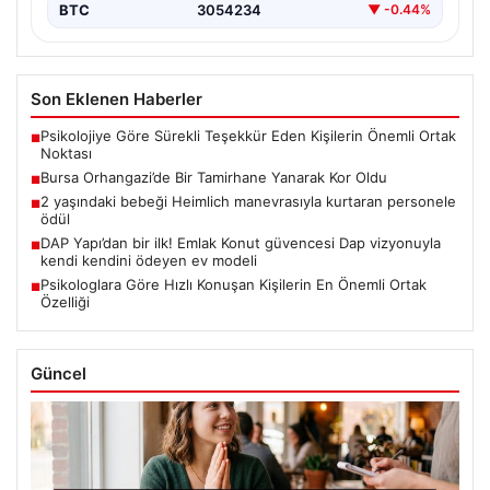
BTC
3054234
▼ -0.44%
Son Eklenen Haberler
Psikolojiye Göre Sürekli Teşekkür Eden Kişilerin Önemli Ortak
■
Noktası
Bursa Orhangazi’de Bir Tamirhane Yanarak Kor Oldu
■
2 yaşındaki bebeği Heimlich manevrasıyla kurtaran personele
■
ödül
DAP Yapı’dan bir ilk! Emlak Konut güvencesi Dap vizyonuyla
■
kendi kendini ödeyen ev modeli
Psikologlara Göre Hızlı Konuşan Kişilerin En Önemli Ortak
■
Özelliği
Güncel