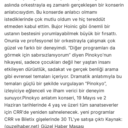
aslında orkestrayla eş zamanlı gerçekleşen bir konserin
anlatıcısıydım. Bu konserde anlatıcı olmamı
istediklerinde çok mutlu oldum ve hiç tereddüt
etmeden kabul ettim. Bujor Hoinic gibi önemli bir
ustanın bestesini yorumlayabilmek büyük bir fırsattı.
Onunla ve profesyonel bir orkestrayla çalışmak çok
güzel ve farklı bir deneyimdi. “Diğer programları da
görmek için sabırsızlanıyorum” diyen Pinokyo'nun
hikayesi, sadece çocukları değil her yaştan insanı
etkileyen dürüstlük, sadakat ve gerçek benliği arama
gibi evrensel temaları içeriyor. Dramatik anlatımıyla bu
temaları güçlü bir şekilde vurgulayan “Pinokyo”,
izleyiciye eğlenceli ve ilham verici bir deneyim
sunuyor.Pinokyo anlatım konseri, 19 Mayıs ve 2
Haziran tarihlerinde 4 yaş ve üzeri tüm sanatseverler
için CRR'de yeniden sahnelenecek. yeni programlar
CRR ve Biletix gişelerinde 30 TL'ye satışa çıktı Kaynak:
(guzelhaber.net) Güzel Haber Masası