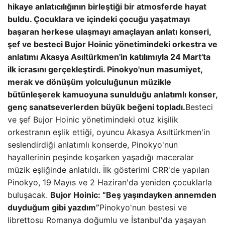
hikaye anlatıcılığının birleştiği bir atmosferde hayat
buldu.
Çocuklara ve içindeki çocuğu yaşatmayı
başaran herkese ulaşmayı amaçlayan anlatı konseri,
şef ve besteci Bujor Hoinic yönetimindeki orkestra ve
anlatımı Akasya Asıltürkmen'in katılımıyla 24 Mart'ta
ilk icrasını gerçekleştirdi. Pinokyo'nun masumiyet,
merak ve dönüşüm yolculuğunun müzikle
bütünleşerek kamuoyuna sunulduğu anlatımlı konser,
genç sanatseverlerden büyük beğeni topladı.
Besteci
ve şef Bujor Hoinic yönetimindeki otuz kişilik
orkestranın eşlik ettiği, oyuncu Akasya Asıltürkmen'in
seslendirdiği anlatımlı konserde, Pinokyo'nun
hayallerinin peşinde koşarken yaşadığı maceralar
müzik eşliğinde anlatıldı. İlk gösterimi CRR'de yapılan
Pinokyo, 19 Mayıs ve 2 Haziran'da yeniden çocuklarla
buluşacak.
Bujor Hoinic: “Beş yaşındayken annemden
duyduğum gibi yazdım”
Pinokyo'nun bestesi ve
librettosu Romanya doğumlu ve İstanbul'da yaşayan