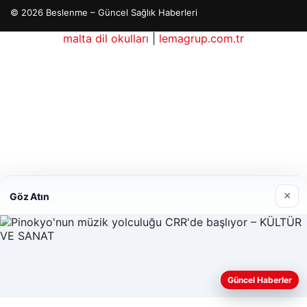
© 2026 Beslenme – Güncel Sağlık Haberleri
malta dil okulları
|
lemagrup.com.tr
io
Lordhub
×
Göz Atın
Güncel Haberler
Web sitemizi nasıl kullandığınızı daha iyi anlayabilmek,
deneyiminizi kişiselleştirmek ve geliştirmek amacıyla çerezler