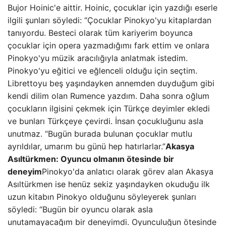
Bujor Hoinic'e aittir. Hoinic, çocuklar için yazdığı eserle
ilgili şunları söyledi: “Çocuklar Pinokyo'yu kitaplardan
tanıyordu. Besteci olarak tüm kariyerim boyunca
çocuklar için opera yazmadığımı fark ettim ve onlara
Pinokyo'yu müzik aracılığıyla anlatmak istedim.
Pinokyo'yu eğitici ve eğlenceli olduğu için seçtim.
Librettoyu beş yaşındayken annemden duyduğum gibi
kendi dilim olan Rumence yazdım. Daha sonra oğlum
çocukların ilgisini çekmek için Türkçe deyimler ekledi
ve bunları Türkçeye çevirdi. İnsan çocukluğunu asla
unutmaz. “Bugün burada bulunan çocuklar mutlu
ayrıldılar, umarım bu günü hep hatırlarlar.”
Akasya
Asıltürkmen: Oyuncu olmanın ötesinde bir
deneyim
Pinokyo'da anlatıcı olarak görev alan Akasya
Asıltürkmen ise henüz sekiz yaşındayken okuduğu ilk
uzun kitabın Pinokyo olduğunu söyleyerek şunları
söyledi: “Bugün bir oyuncu olarak asla
unutamayacağım bir deneyimdi. Oyunculuğun ötesinde