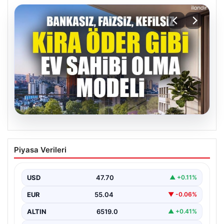
04.08.2026
DAP Yapı’dan bir ilk! Emlak Konut
Piyasa Verileri
güvencesi Dap vizyonuyla kendi
kendini ödeyen ev modeli
USD
47.70
▲ +0.11%
EUR
55.04
▼ -0.06%
ALTIN
6519.0
▲ +0.41%