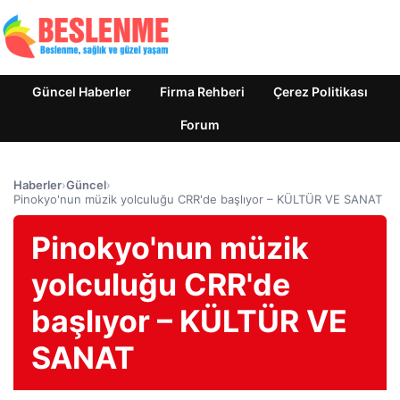
Güncel Haberler
Firma Rehberi
Çerez Politikası
Forum
Haberler
›
Güncel
›
Pinokyo'nun müzik yolculuğu CRR'de başlıyor – KÜLTÜR VE SANAT
Pinokyo'nun müzik
yolculuğu CRR'de
başlıyor – KÜLTÜR VE
SANAT