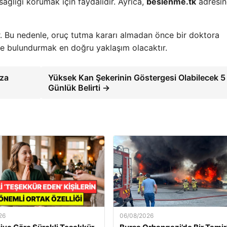
ğlığı korumak için faydalıdır. Ayrıca,
beslenme.tk
adresi
ır. Bu nedenle, oruç tutma kararı almadan önce bir doktora
e bulundurmak en doğru yaklaşım olacaktır.
aza
Yüksek Kan Şekerinin Göstergesi Olabilecek 5
Günlük Belirti →
26
06/08/2026