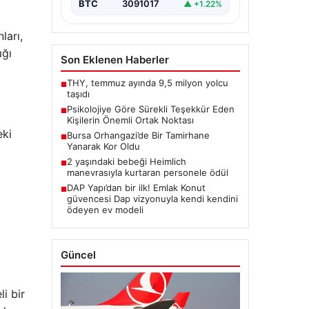
BTC
3091017
▲ +1.22%
ları,
ığı
Son Eklenen Haberler
THY, temmuz ayında 9,5 milyon yolcu
■
taşıdı
Psikolojiye Göre Sürekli Teşekkür Eden
■
Kişilerin Önemli Ortak Noktası
eki
Bursa Orhangazi’de Bir Tamirhane
■
Yanarak Kor Oldu
2 yaşındaki bebeği Heimlich
■
manevrasıyla kurtaran personele ödül
DAP Yapı’dan bir ilk! Emlak Konut
■
güvencesi Dap vizyonuyla kendi kendini
ödeyen ev modeli
Güncel
i bir