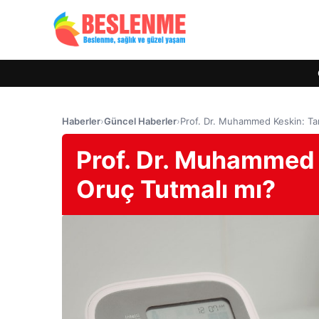
Haberler
›
Güncel Haberler
›
Prof. Dr. Muhammed Keskin: Tan
Prof. Dr. Muhammed 
Oruç Tutmalı mı?