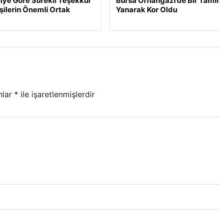
jiye Göre Sürekli Teşekkür
Bursa Orhangazi’de Bir Tami
şilerin Önemli Ortak
Yanarak Kor Oldu
nlar
*
ile işaretlenmişlerdir