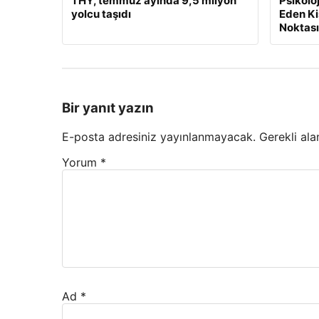
THY, temmuz ayında 9,5 milyon
Psikolo
yolcu taşıdı
Eden Ki
Noktası
Bir yanıt yazın
E-posta adresiniz yayınlanmayacak.
Gerekli ala
Yorum
*
Ad
*