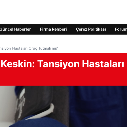
Güncel Haberler
Firma Rehberi
Çerez Politikası
Foru
siyon Hastaları Oruç Tutmalı mı?
Keskin: Tansiyon Hastaları