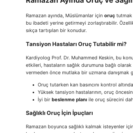
Ramazan Ayında Oruç ve Sağlı
Ramazan ayında, Müslümanlar için
oruç
tutmak b
bu ibadeti yerine getirmeyi zorlaştırabilir. Özelli
sıkça tartışılan bir konudur.
Tansiyon Hastaları Oruç Tutabilir mi?
Kardiyolog Prof. Dr. Muhammed Keskin, bu konud
etkileri, hastaların sağlık durumuna bağlı olara
vermeden önce mutlaka bir uzmana danışmak ge
Oruç tutarken kan basıncını kontrol altınd
Yüksek tansiyon hastalarının, oruç öncesin
İyi bir
beslenme planı
ile oruç sürecini da
Sağlıklı Oruç İçin İpuçları
Ramazan boyunca sağlıklı kalmak isteyenler için 