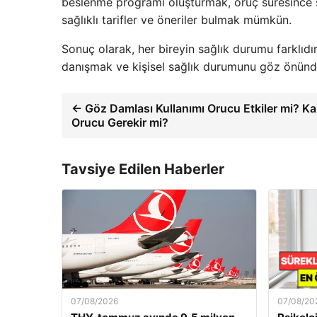
beslenme programı oluşturmak, oruç süresince sa
sağlıklı tarifler ve öneriler bulmak mümkün.
Sonuç olarak, her bireyin sağlık durumu farklıd
danışmak ve kişisel sağlık durumunu göz önünd
← Göz Damlası Kullanımı Orucu Etkiler mi? K
Orucu Gerekir mi?
Tavsiye Edilen Haberler
07/08/2026
07/08/20