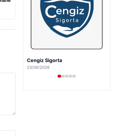
rhane
Hastaş Beton
26/05/2026