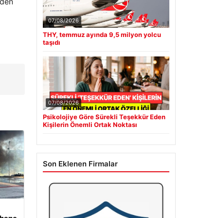
nden
07/08/2026
THY, temmuz ayında 9,5 milyon yolcu
taşıdı
07/08/2026
Psikolojiye Göre Sürekli Teşekkür Eden
Kişilerin Önemli Ortak Noktası
Son Eklenen Firmalar