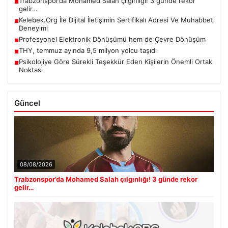
Trabzonspor’da Mohamed Salah çılgınlığı! 3 günde rekor
■
gelir…
Kelebek.Org İle Dijital İletişimin Sertifikalı Adresi Ve Muhabbet
■
Deneyimi
Profesyonel Elektronik Dönüşümü hem de Çevre Dönüşüm
■
THY, temmuz ayında 9,5 milyon yolcu taşıdı
■
Psikolojiye Göre Sürekli Teşekkür Eden Kişilerin Önemli Ortak
■
Noktası
Güncel
08/08/2026
Trabzonspor’da Mohamed Salah çılgınlığı! 3 günde rekor
gelir…