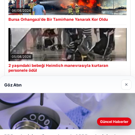
06/08/2026
Bursa Orhangazi’de Bir Tamirhane Yanarak Kor Oldu
05/08/2026
2 yaşındaki bebeği Heimlich manevrasıyla kurtaran
personele ödül
×
Göz Atın
Son Eklenen Firmalar
Güncel Haberler
Web sitemizi nasıl kullandığınızı daha iyi anlayabilmek,
deneyiminizi kişiselleştirmek ve geliştirmek amacıyla çerezler