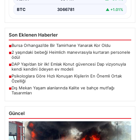
BTC
3066781
▲ +1.01%
Son Eklenen Haberler
Bursa Orhangazi’de Bir Tamirhane Yanarak Kor Oldu
■
2 yaşındaki bebeği Heimlich manevrasıyla kurtaran personele
■
ödül
DAP Yapı’dan bir ilk! Emlak Konut güvencesi Dap vizyonuyla
■
kendi kendini ödeyen ev modeli
Psikologlara Göre Hızlı Konuşan Kişilerin En Önemli Ortak
■
Özelliği
Dış Mekan Yaşam alanlarında Kalite ve bahçe mutfağı
■
Tasarımları
Güncel