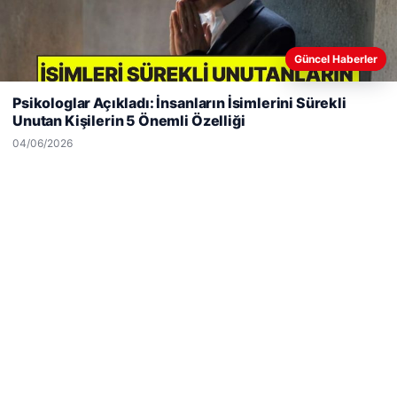
Güncel Haberler
Web sitemizi nasıl kullandığınızı daha iyi anlayabilmek,
deneyiminizi kişiselleştirmek ve geliştirmek amacıyla çerezler
Psikologlar Açıkladı: İnsanların İsimlerini Sürekli
kullanıyoruz.
Çerez Politikamız
Unutan Kişilerin 5 Önemli Özelliği
Reddet
Kabul Et
04/06/2026
Hastaş Beton
26/05/2026