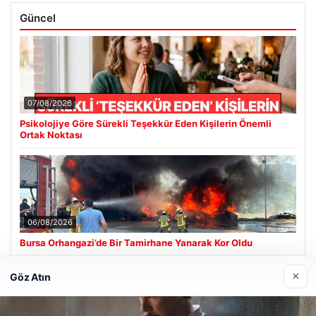
Güncel
07/08/2026
Psikolojiye Göre Sürekli Teşekkür Eden Kişilerin Önemli
Ortak Noktası
06/08/2026
Bursa Orhangazi’de Bir Tamirhane Yanarak Kor Oldu
×
Göz Atın
Son Eklenen Firmalar