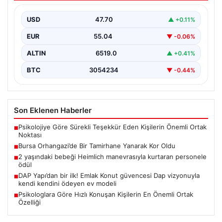
{“title”: “2 Yaşındaki Bebeği Heimlich Manevrasıyla
Kurtaran Görevlilere Ödül Verildi”, “content”: “ İstanbul
USD
47.70
▲ +0.11%
Sabiha…
EUR
55.04
▼ -0.06%
ALTIN
6519.0
▲ +0.41%
BTC
3054234
▼ -0.44%
Son Eklenen Haberler
Psikolojiye Göre Sürekli Teşekkür Eden Kişilerin Önemli Ortak
■
Noktası
Bursa Orhangazi’de Bir Tamirhane Yanarak Kor Oldu
■
2 yaşındaki bebeği Heimlich manevrasıyla kurtaran personele
■
ödül
DAP Yapı’dan bir ilk! Emlak Konut güvencesi Dap vizyonuyla
■
kendi kendini ödeyen ev modeli
Psikologlara Göre Hızlı Konuşan Kişilerin En Önemli Ortak
■
Özelliği