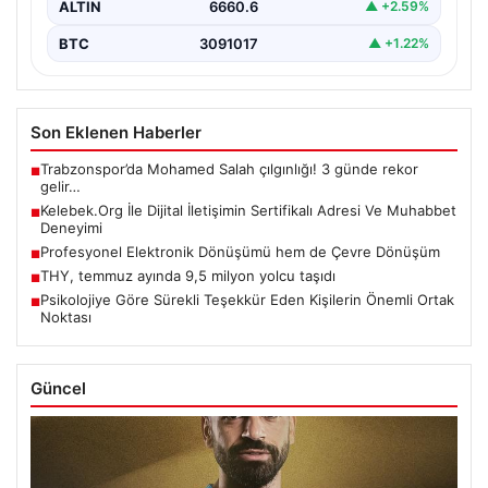
ALTIN
6660.6
▲ +2.59%
BTC
3091017
▲ +1.22%
Son Eklenen Haberler
Trabzonspor’da Mohamed Salah çılgınlığı! 3 günde rekor
■
gelir…
Kelebek.Org İle Dijital İletişimin Sertifikalı Adresi Ve Muhabbet
■
Deneyimi
Profesyonel Elektronik Dönüşümü hem de Çevre Dönüşüm
■
THY, temmuz ayında 9,5 milyon yolcu taşıdı
■
Psikolojiye Göre Sürekli Teşekkür Eden Kişilerin Önemli Ortak
■
Noktası
Güncel