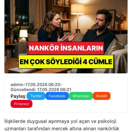
admin
•
17.05.2026 06:20
•
Güncellendi: 17.05.2026 06:21
Paylaş:
Twitter
Facebook
WhatsApp
Reddit
Pinterest
İlişkilerde duygusal aşınmaya yol açan ve psikoloji
uzmanları tarafından mercek altına alınan nankörlük