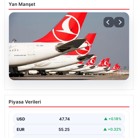
Yan Manşet
07.08.2026
THY, temmuz ayında 9,5 milyon yolcu
Piyasa Verileri
taşıdı
USD
47.74
▲ +0.18%
EUR
55.25
▲ +0.32%