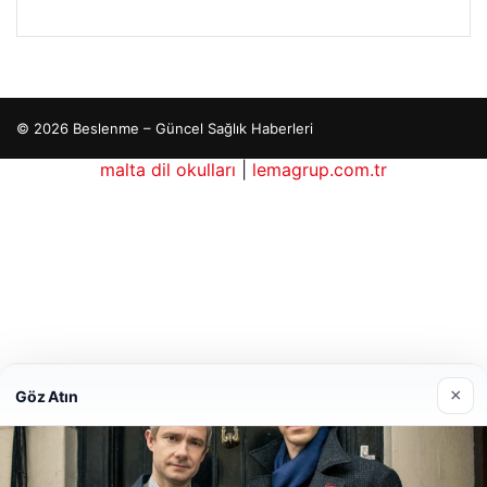
© 2026 Beslenme – Güncel Sağlık Haberleri
malta dil okulları
|
lemagrup.com.tr
cio
rdhub
×
Göz Atın