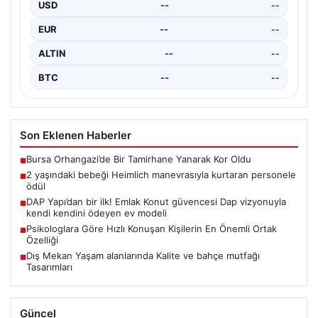
konutların en önemli alanlarından bir tanesi durumuna
USD
--
--
ulaşmıştır.…
EUR
--
--
ALTIN
--
--
BTC
--
--
Son Eklenen Haberler
Bursa Orhangazi’de Bir Tamirhane Yanarak Kor Oldu
■
2 yaşındaki bebeği Heimlich manevrasıyla kurtaran personele
■
ödül
DAP Yapı’dan bir ilk! Emlak Konut güvencesi Dap vizyonuyla
■
kendi kendini ödeyen ev modeli
Psikologlara Göre Hızlı Konuşan Kişilerin En Önemli Ortak
■
Özelliği
Dış Mekan Yaşam alanlarında Kalite ve bahçe mutfağı
■
Tasarımları
Güncel