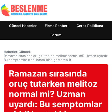
Güncel Haberler
Firma Rehberi
Çerez Politikası
Forum
Haberler
›
Güncel
›
Ramazan sırasında oruç tutarken melitoz normal mi? Uzman uyardı:
Bu semptomlar ciddi hastalıkları gösterebilir
Ramazan sırasında
oruç tutarken melitoz
normal mi? Uzman
uyardı: Bu semptomlar