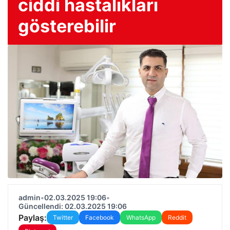
ciddi hastalıkları
gösterebilir
admin
•
02.03.2025 19:06
•
Güncellendi: 02.03.2025 19:06
Paylaş:
Twitter
Facebook
WhatsApp
Reddit