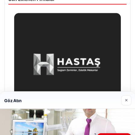
×
Göz Atın
Hastaş Beton