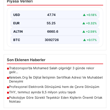
Piyasa Verileri
Sertifikalı Adresi Ve Muhabbet
Deneyimi
USD
47.74
▲ +0.18%
Sanal ortamında insanların kaliteli bir şekilde bağlantı
oluşturması büyük bir değer barındırmaktadır. Güncel
EUR
55.25
▲ +0.32%
olarak…
ALTIN
6660.6
▲ +2.59%
BTC
3092726
▲ +0.17%
Son Eklenen Haberler
Trabzonspor’da Mohamed Salah çılgınlığı! 3 günde rekor
■
gelir…
Kelebek.Org İle Dijital İletişimin Sertifikalı Adresi Ve Muhabbet
■
Deneyimi
Profesyonel Elektronik Dönüşümü hem de Çevre Dönüşüm
■
THY, temmuz ayında 9,5 milyon yolcu taşıdı
■
Psikolojiye Göre Sürekli Teşekkür Eden Kişilerin Önemli Ortak
■
Noktası