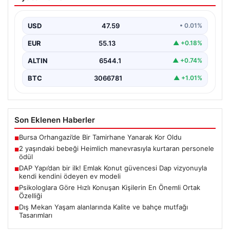
Kişilerin En Önemli Ortak Özelliği
Günlük iletişimde cümleleri peş peşe sıralayarak yüksek
tempoda konuşan kişilerin genellikle heyecanlı ya da…
USD
47.59
• 0.01%
EUR
55.13
▲ +0.18%
ALTIN
6544.1
▲ +0.74%
BTC
3066781
▲ +1.01%
Son Eklenen Haberler
Bursa Orhangazi’de Bir Tamirhane Yanarak Kor Oldu
■
2 yaşındaki bebeği Heimlich manevrasıyla kurtaran personele
■
ödül
DAP Yapı’dan bir ilk! Emlak Konut güvencesi Dap vizyonuyla
■
kendi kendini ödeyen ev modeli
Psikologlara Göre Hızlı Konuşan Kişilerin En Önemli Ortak
■
Özelliği
Dış Mekan Yaşam alanlarında Kalite ve bahçe mutfağı
■
Tasarımları