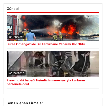
Güncel
06/08/2026
Bursa Orhangazi’de Bir Tamirhane Yanarak Kor Oldu
05/08/2026
2 yaşındaki bebeği Heimlich manevrasıyla kurtaran
personele ödül
Son Eklenen Firmalar