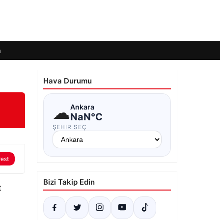
m
Hava Durumu
☁
Ankara
NaN°C
ŞEHIR SEÇ
rest
Bizi Takip Edin
t