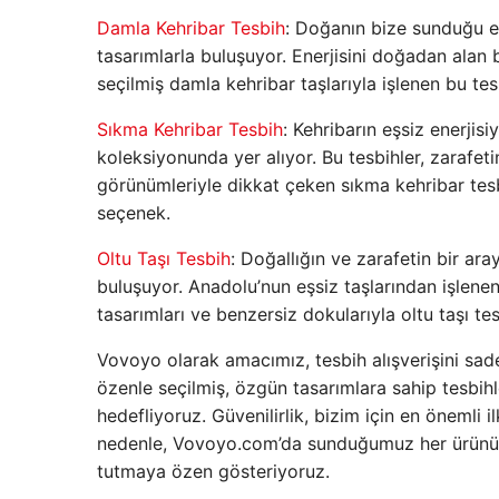
Damla Kehribar Tesbih
: Doğanın bize sunduğu eş
tasarımlarla buluşuyor. Enerjisini doğadan alan bu
seçilmiş damla kehribar taşlarıyla işlenen bu t
Sıkma Kehribar Tesbih
: Kehribarın eşsiz enerjis
koleksiyonunda yer alıyor. Bu tesbihler, zarafet
görünümleriyle dikkat çeken sıkma kehribar tes
seçenek.
Oltu Taşı Tesbih
: Doğallığın ve zarafetin bir ara
buluşuyor. Anadolu’nun eşsiz taşlarından işlenen 
tasarımları ve benzersiz dokularıyla oltu taşı tes
Vovoyo olarak amacımız, tesbih alışverişini sad
özenle seçilmiş, özgün tasarımlara sahip tesbih
hedefliyoruz. Güvenilirlik, bizim için en önemli 
nedenle, Vovoyo.com’da sunduğumuz her ürünü ti
tutmaya özen gösteriyoruz.