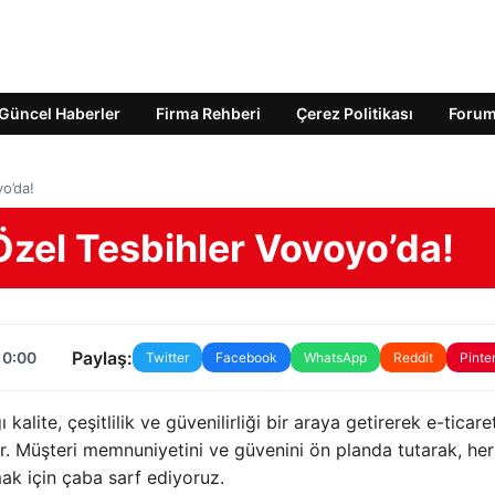
Güncel Haberler
Firma Rehberi
Çerez Politikası
Foru
o’da!
zel Tesbihler Vovoyo’da!
Paylaş:
10:00
Twitter
Facebook
WhatsApp
Reddit
Pinte
alite, çeşitlilik ve güvenilirliği bir araya getirerek e-ticare
. Müşteri memnuniyetini ve güvenini ön planda tutarak, her
ak için çaba sarf ediyoruz.