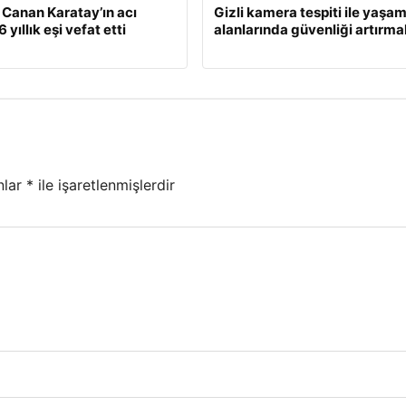
. Canan Karatay’ın acı
Gizli kamera tespiti ile yaşa
 yıllık eşi vefat etti
alanlarında güvenliği artırma
nlar
*
ile işaretlenmişlerdir