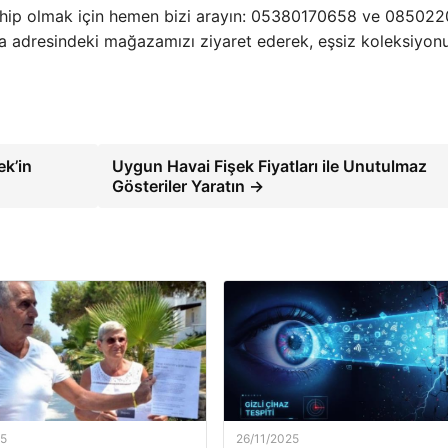
sahip olmak için hemen bizi arayın: 05380170658 ve 08502
ya adresindeki mağazamızı ziyaret ederek, eşsiz koleksiyo
ek’in
Uygun Havai Fişek Fiyatları ile Unutulmaz
Gösteriler Yaratın →
25
26/11/2025