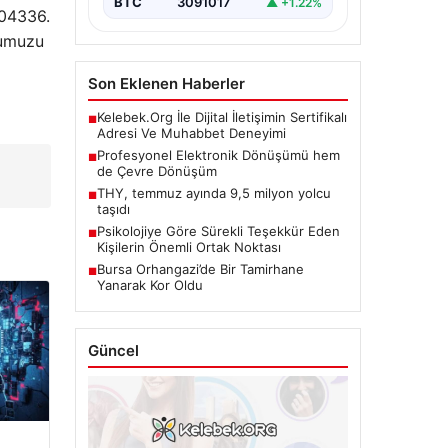
BTC
3091017
▲ +1.22%
204336.
numuzu
Son Eklenen Haberler
Kelebek.Org İle Dijital İletişimin Sertifikalı
■
Adresi Ve Muhabbet Deneyimi
Profesyonel Elektronik Dönüşümü hem
■
de Çevre Dönüşüm
THY, temmuz ayında 9,5 milyon yolcu
■
taşıdı
Psikolojiye Göre Sürekli Teşekkür Eden
■
Kişilerin Önemli Ortak Noktası
Bursa Orhangazi’de Bir Tamirhane
■
Yanarak Kor Oldu
Güncel