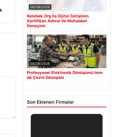
m
08/08/2026
k
Kelebek.Org İle Dijital İletişimin
Sertifikalı Adresi Ve Muhabbet
Deneyimi
08/08/2026
Profesyonel Elektronik Dönüşümü hem
de Çevre Dönüşüm
Son Eklenen Firmalar