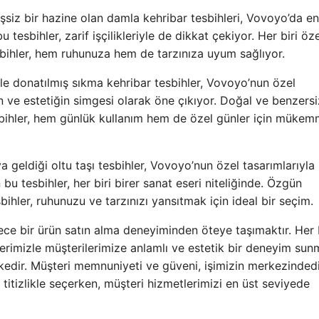
siz bir hazine olan damla kehribar tesbihleri, Vovoyo’da en
 tesbihler, zarif işçilikleriyle de dikkat çekiyor. Her biri öz
esbihler, hem ruhunuza hem de tarzınıza uyum sağlıyor.
iyle donatılmış sıkma kehribar tesbihler, Vovoyo’nun özel
in ve estetiğin simgesi olarak öne çıkıyor. Doğal ve benzersi
bihler, hem günlük kullanım hem de özel günler için mükemm
ya geldiği oltu taşı tesbihler, Vovoyo’nun özel tasarımlarıyla
bu tesbihler, her biri birer sanat eseri niteliğinde. Özgün
bihler, ruhunuzu ve tarzınızı yansıtmak için ideal bir seçim.
ece bir ürün satın alma deneyiminden öteye taşımaktır. Her b
lerimizle müşterilerimize anlamlı ve estetik bir deneyim sun
ilkedir. Müşteri memnuniyeti ve güveni, işimizin merkezindedi
tizlikle seçerken, müşteri hizmetlerimizi en üst seviyede