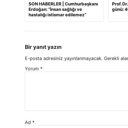
SON HABERLER | Cumhurbaşkanı
Prof. Dr
Erdoğan: “İnsan sağlığı ve
günü: 46
hastalığı istismar edilemez”
Bir yanıt yazın
E-posta adresiniz yayınlanmayacak.
Gerekli ala
Yorum
*
Ad
*