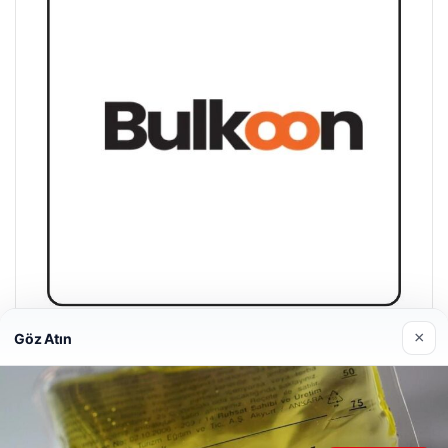
×
Göz Atın
Bulkoon Toptan Ayakkabı
03/05/2026