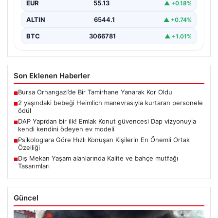
EUR
55.13
▲ +0.18%
ALTIN
6544.1
▲ +0.74%
BTC
3066781
▲ +1.01%
Son Eklenen Haberler
Bursa Orhangazi’de Bir Tamirhane Yanarak Kor Oldu
■
2 yaşındaki bebeği Heimlich manevrasıyla kurtaran personele
■
ödül
DAP Yapı’dan bir ilk! Emlak Konut güvencesi Dap vizyonuyla
■
kendi kendini ödeyen ev modeli
Psikologlara Göre Hızlı Konuşan Kişilerin En Önemli Ortak
■
Özelliği
Dış Mekan Yaşam alanlarında Kalite ve bahçe mutfağı
■
Tasarımları
Güncel