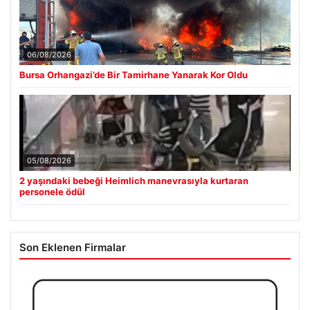
06/08/2026
Bursa Orhangazi’de Bir Tamirhane Yanarak Kor Oldu
05/08/2026
2 yaşındaki bebeği Heimlich manevrasıyla kurtaran
personele ödül
Son Eklenen Firmalar