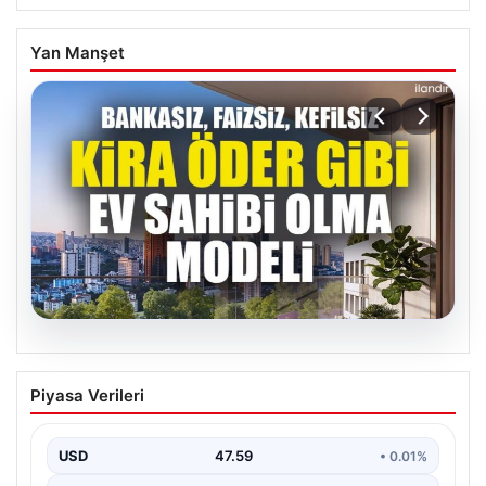
Yan Manşet
04.08.2026
DAP Yapı’dan bir ilk! Emlak Konut
Piyasa Verileri
güvencesi Dap vizyonuyla kendi
kendini ödeyen ev modeli
USD
47.59
• 0.01%