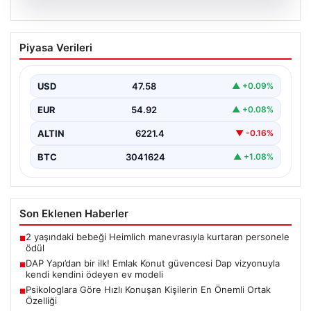
03.08.2026
Küfürleşme kavgaya dönüştü: Yayayı
Piyasa Verileri
kovalayıp darp ettiler
{ “title”: “Yol Tartışması Kanlı Bitti: Şiddetli Kavgada
Yayaya Saldırı”, “content”: “ İstanbul’un Beylikdüzü…
USD
47.58
▲ +0.09%
EUR
54.92
▲ +0.08%
ALTIN
6221.4
▼ -0.16%
BTC
3041624
▲ +1.08%
Son Eklenen Haberler
2 yaşındaki bebeği Heimlich manevrasıyla kurtaran personele
■
ödül
DAP Yapı’dan bir ilk! Emlak Konut güvencesi Dap vizyonuyla
■
kendi kendini ödeyen ev modeli
Psikologlara Göre Hızlı Konuşan Kişilerin En Önemli Ortak
■
Özelliği