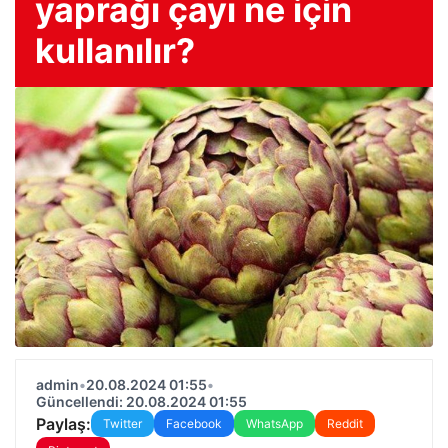
yaprağı çayı ne için
kullanılır?
admin
•
20.08.2024 01:55
•
Güncellendi: 20.08.2024 01:55
Paylaş:
Twitter
Facebook
WhatsApp
Reddit