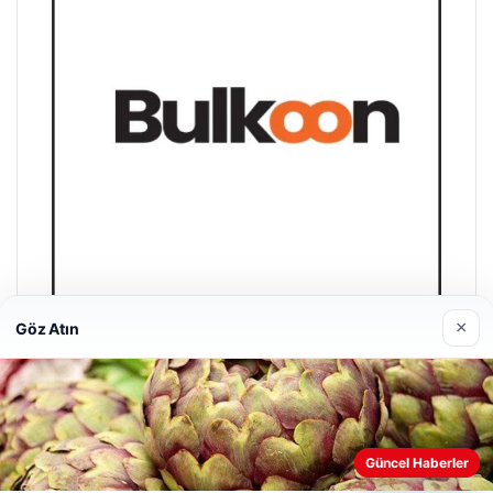
07/08/2026
THY, temmuz ayında 9,5 milyon yolcu taşıdı
07/08/2026
Psikolojiye Göre Sürekli Teşekkür Eden Kişilerin Önemli
Ortak Noktası
×
Göz Atın
Son Eklenen Firmalar
Güncel Haberler