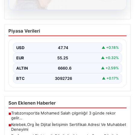
Profesyonel Elektronik Dönüşümü hem
Piyasa Verileri
de Çevre Dönüşüm
İş dünyasında değişen teknoloji sayesinde şirketler
altyapı envanterlerini belirli aralıklarla yenilemektedir.
USD
47.74
▲ +0.18%
Söz konusu güncelleme…
EUR
55.25
▲ +0.32%
ALTIN
6660.6
▲ +2.59%
BTC
3092726
▲ +0.17%
Son Eklenen Haberler
Trabzonspor’da Mohamed Salah çılgınlığı! 3 günde rekor
■
gelir…
Kelebek.Org İle Dijital İletişimin Sertifikalı Adresi Ve Muhabbet
■
Deneyimi
Profesyonel Elektronik Dönüşümü hem de Çevre Dönüşüm
■
THY, temmuz ayında 9,5 milyon yolcu taşıdı
■
Psikolojiye Göre Sürekli Teşekkür Eden Kişilerin Önemli Ortak
■
Noktası