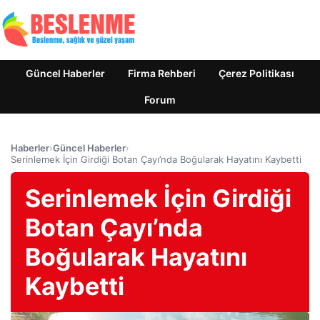
Güncel Haberler
Firma Rehberi
Çerez Politikası
Forum
Haberler
›
Güncel Haberler
›
Serinlemek İçin Girdiği Botan Çayı’nda Boğularak Hayatını Kaybetti
Serinlemek İçin Girdiği
Botan Çayı’nda
Boğularak Hayatını
Kaybetti