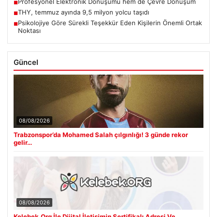
Güncel
08/08/2026
Trabzonspor’da Mohamed Salah çılgınlığı! 3 günde rekor
gelir…
08/08/2026
Kelebek.Org İle Dijital İletişimin Sertifikalı Adresi Ve
Muhabbet Deneyimi