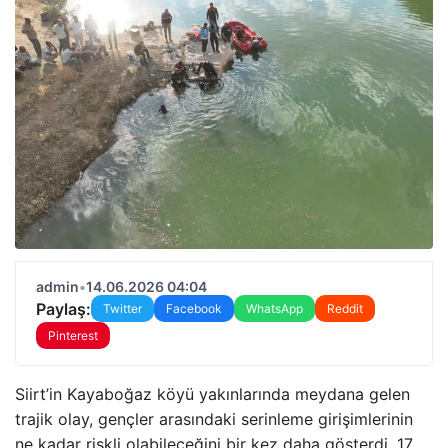
admin
•
14.06.2026 04:04
Paylaş:
Twitter
Facebook
WhatsApp
Reddit
Pinterest
Siirt’in Kayaboğaz köyü yakınlarında meydana gelen
trajik olay, gençler arasındaki serinleme girişimlerinin
ne kadar riskli olabileceğini bir kez daha gösterdi. 17