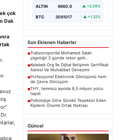
BTC
3091017
▲ +1.22%
pek çok
m Dalı
Son Eklenen Haberler
onra
Trabzonspor’da Mohamed Salah
■
çılgınlığı! 3 günde rekor gelir…
rtak
Kelebek.Org İle Dijital İletişimin Sertifikalı
■
Adresi Ve Muhabbet Deneyimi
r.
Profesyonel Elektronik Dönüşümü hem
■
de Çevre Dönüşüm
THY, temmuz ayında 9,5 milyon yolcu
■
ın
taşıdı
Psikolojiye Göre Sürekli Teşekkür Eden
■
Kişilerin Önemli Ortak Noktası
havuz
miş
yor”
Güncel
 Dr.
tarlar,
şlıca