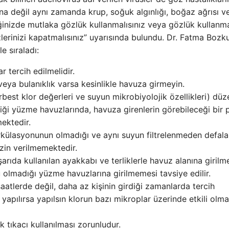
ına değil aynı zamanda krup, soğuk algınlığı, boğaz ağrısı v
iğinizde mutlaka gözlük kullanmalısınız veya gözlük kullanm
erinizi kapatmalısınız” uyarısında bulundu. Dr. Fatma Bozku
e sıraladı:
 tercih edilmelidir.
veya bulanıklık varsa kesinlikle havuza girmeyin.
rbest klor değerleri ve suyun mikrobiyolojik özellikleri) düz
diği yüzme havuzlarında, havuza girenlerin görebileceği bir 
mektedir.
irkülasyonunun olmadığı ve aynı suyun filtrelenmeden defala
izin verilmemektedir.
arıda kullanılan ayakkabı ve terliklerle havuz alanına girilm
olmadığı yüzme havuzlarına girilmemesi tavsiye edilir.
atlerde değil, daha az kişinin girdiği zamanlarda tercih
apılırsa yapılsın klorun bazı mikroplar üzerinde etkili olma
 tıkacı kullanılması zorunludur.