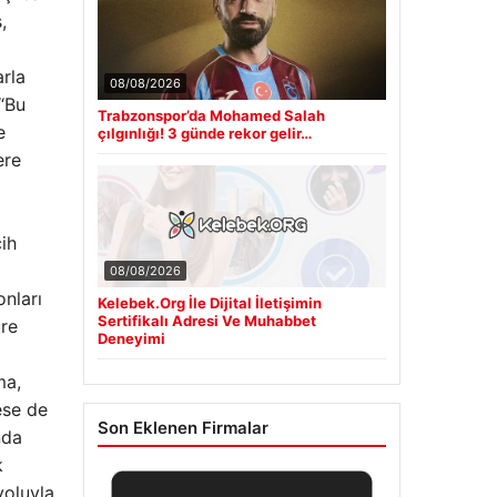
,
08/08/2026
Trabzonspor’da Mohamed Salah
arla
çılgınlığı! 3 günde rekor gelir…
 “Bu
e
ere
08/08/2026
ih
Kelebek.Org İle Dijital İletişimin
Sertifikalı Adresi Ve Muhabbet
Deneyimi
onları
üre
Son Eklenen Firmalar
ma,
ese de
nda
k
yoluyla