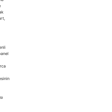
e
ak
rt,
enli
panel
rca
esinin
sı