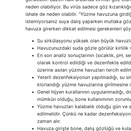
neden olabiliyor. Bu virüs sadece göz kızarıklığ
ishale de neden olabilir. “Yüzme havuzuna gird
istemiyorsanız suya dalış yaparken mutlaka gözl
havuza girerken dikkat edilmesi gerekenleri şöyl
Su sirkülasyonu yüksek olan büyük havuzlar
Havuzunuzdaki suda gözle görülür kirlilik 
En son analiz sonuçlarının (sıcaklık, pH, se
olarak kontrol edildiği ve dezenfekte edil
üzerine asılan yüzme havuzları tercih edil
Yeterli dezenfeksiyonun yapılmadığı, su s
klorlandığı yüzme havuzlarına girilmesine 
Genel hijyen kurallarının uygulanmadığı, dış
mümkün olduğu, bone kullanımının zorunlu 
Yüzme havuzları kalabalık olduğu gün ve sa
edilmelidir. Çünkü ne kadar dezenfeksiyon y
zaman alır.
Havuza girişte bone, dalış gözlüğü ve kulak