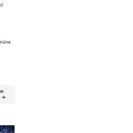
ol
ümüne
ın
r →