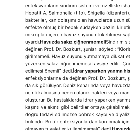
enfeksiyonların sindirim sistemi ve özellikle isha
Hepatit A, Salmonella (tifo), Shigella (dizanteri)
bakteriler, kan dolaşımı olan havuzlarda uzun sü
enfekte olmuş bir bebek sudayken bezini kirletirs
mikropları içeren havuz suyunun tüketilmesi sağlı
uyardı.
Havuzda sakız çiğnenmemeli
Sindirim s
değinen Prof. Dr. Bozkurt, şunları söyledi: “Klo
girilmemeli. Havuz suyunu yutmamaya dikkat etm
yüzerken sakız çiğnenmemesi tavsiye edilir. Çoc
edilmesi önemli” dedi.
İdrar yaparken yanma hiss
enfeksiyonlarına da değinen Prof. Dr. Bozkurt, şu
da sık görülüyor. Deniz kenarında veya havuzda
nemli kalmasına neden olarak bakteri veya mant
oluşturur. Bu hastalıklarda idrar yaparken yanma
kaşıntı ve akıntı gibi belirtiler ortaya çıkabilm
doğru tedavi edilmezse böbrek kaybı ve diyaliz
bulundu. Bu tür enfeksiyonlardan korunmak için 
olmayan tuvaletler kullanılmamalı” dedi.
Havuzda