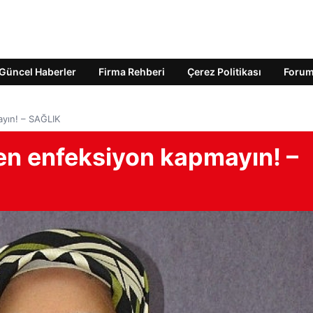
Güncel Haberler
Firma Rehberi
Çerez Politikası
Foru
ayın! – SAĞLIK
ken enfeksiyon kapmayın! –