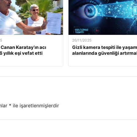
25
26/11/2025
. Canan Karatay’ın acı
Gizli kamera tespiti ile yaşa
 yıllık eşi vefat etti
alanlarında güvenliği artırma
nlar
*
ile işaretlenmişlerdir