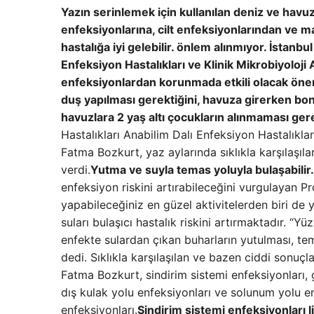
Yazın serinlemek için kullanılan deniz ve havu
enfeksiyonlarına, cilt enfeksiyonlarından ve m
hastalığa iyi gelebilir. önlem alınmıyor. İstanbul
Enfeksiyon Hastalıkları ve Klinik Mikrobiyoloji
enfeksiyonlardan korunmada etkili olacak öner
duş yapılması gerektiğini, havuza girerken bone
havuzlara 2 yaş altı çocukların alınmaması gere
Hastalıkları Anabilim Dalı Enfeksiyon Hastalıklar
Fatma Bozkurt, yaz aylarında sıklıkla karşılaşıl
verdi.
Yutma ve suyla temas yoluyla bulaşabilir.
enfeksiyon riskini artırabileceğini vurgulayan P
yapabileceğiniz en güzel aktivitelerden biri de
suları bulaşıcı hastalık riskini artırmaktadır. 
enfekte sulardan çıkan buharların yutulması, te
dedi. Sıklıkla karşılaşılan ve bazen ciddi sonuçl
Fatma Bozkurt, sindirim sistemi enfeksiyonları, g
dış kulak yolu enfeksiyonları ve solunum yolu en
enfeksiyonları.
Sindirim sistemi enfeksiyonları l