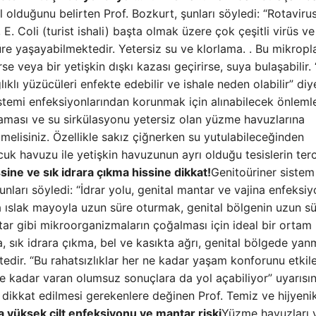
l olduğunu belirten Prof. Bozkurt, şunları söyledi: “Rotavirus
, E. Coli (turist ishali) başta olmak üzere çok çeşitli virüs ve
re yaşayabilmektedir. Yetersiz su ve klorlama. . Bu mikropl
e veya bir yetişkin dışkı kazası geçirirse, suya bulaşabilir.
klı yüzücüleri enfekte edebilir ve ishale neden olabilir” diy
istemi enfeksiyonlarından korunmak için alınabilecek önleml
rlaması ve su sirkülasyonu yetersiz olan yüzme havuzlarına
elisiniz. Özellikle sakız çiğnerken su yutulabileceğinden
uk havuzu ile yetişkin havuzunun ayrı olduğu tesislerin terc
ine ve sık idrara çıkma hissine dikkat!
Genitoüriner sistem
nları söyledi: “İdrar yolu, genital mantar ve vajina enfeksiy
 ıslak mayoyla uzun süre oturmak, genital bölgenin uzun s
ar gibi mikroorganizmaların çoğalması için ideal bir ortam
, sık idrara çıkma, bel ve kasıkta ağrı, genital bölgede yan
ektedir. “Bu rahatsızlıklar her ne kadar yaşam konforunu etkil
e kadar varan olumsuz sonuçlara da yol açabiliyor” uyarısı
dikkat edilmesi gerekenlere değinen Prof. Temiz ve hijyeni
 yüksek cilt enfeksiyonu ve mantar riski
Yüzme havuzları 