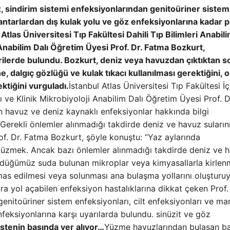
z, sindirim sistemi enfeksiyonlarından genitoüriner sistem
antarlardan dış kulak yolu ve göz enfeksiyonlarına kadar 
 Atlas Üniversitesi Tıp Fakültesi Dahili Tıp Bilimleri Anabili
 Anabilim Dalı Öğretim Üyesi Prof. Dr. Fatma Bozkurt,
ilerde bulundu. Bozkurt, deniz veya havuzdan çıktıktan s
, dalgıç gözlüğü ve kulak tıkacı kullanılması gerektiğini, o
ktiğini vurguladı.
İstanbul Atlas Üniversitesi Tıp Fakültesi İç
ı ve Klinik Mikrobiyoloji Anabilim Dalı Öğretim Üyesi Prof. D
an havuz ve deniz kaynaklı enfeksiyonlar hakkında bilgi
Gerekli önlemler alınmadığı takdirde deniz ve havuz suların
rof. Dr. Fatma Bozkurt, şöyle konuştu: “Yaz aylarında
 yüzmek. Ancak bazı önlemler alınmadığı takdirde deniz ve 
“Yüzdüğümüz suda bulunan mikroplar veya kimyasallarla kirlen
mas edilmesi veya solunması ana bulaşma yollarını oluşturu
ara yol açabilen enfeksiyon hastalıklarına dikkat çeken Prof.
enitoüriner sistem enfeksiyonları, cilt enfeksiyonları ve man
feksiyonlarına karşı uyarılarda bulundu. sinüzit ve göz
istenin başında yer alıyor…
Yüzme havuzlarından bulaşan ba