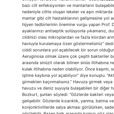
bazı cilt enfeksiyonları ve mantarların bulaşabi
nedeniyle ciltte oluşan lekeler ve aşırı miktarda
mantar gibi cilt hastalıklarının gelişmesine yo
hijyen tedbirlerinin önemine vurgu yapan Prof. 
ayaklarınızı antiseptik solüsyonla yıkamanız, 
cildinizi olası mikroplardan ve fazla klordan ar
havluyla kurulamaya özen göstermelisiniz” dedi
ciddi sorunlara yol açabilecek bir sorun olduğ
Aeruginosa olmak üzere çok çeşitli bakteriler bur
arasında sinüzit olarak bilinen sinüs iltihabına
kulak iltihabına neden olabiliyor. Önce kaşıntı, s
işitme kaybına yol açabiliyor” diye konuştu. “A
girmekten kaçınmalısınız.” Havuza girmek veya 
havuzu ve deniz suyuyla bulaşabilen bir diğer h
Bozkurt, şunları söyledi: “Gözlerde bakteri vey
gelişebilir. Gözlerde kızarıklık, yanma, batma ve
konjonktivitlerde salya akması görülürken, sadec
görülebilir. Bazen halk arasında kırmızı göz olar