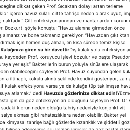
leceğine dikkat çeken Prof. Sıcaktan dolayı artan terleme
 klor içeren havuz suları ciltte tahrişe neden olarak uyuz, im
l açmaktadır.” Cilt enfeksiyonlarından ve mantarlardan korun
Dr. Bozkurt, şöyle konuştu: “Havuz alanına girmeden önce
duş almanız ve bone takmanız gerekiyor. “Havuzdan çıktıktan
ındırmak için hemen duş almalı, en kısa sürede temiz kişisel
.
Kulağınıza giren su bir davettir
Dış kulak yolu enfeksiyonlar
unu kaydeden Prof. koruyucu işlevi bozulur ve başta Pseud
aya yerleşir.” Bakterilerin burun yoluyla sinüslere ulaşarak
 neden olabileceğini söyleyen Prof. Havuz suyundan gelen ku
onra iltihaplı, kokulu akıntı şeklinde kendini gösteriyor, zam
ktif kulak enfeksiyonu varsa ya da kulağa tüp takılmışsa hav
suya atlamak.” dedi.
Havuzda gözlerinize dikkat edin!
Yüzm
astalığın da göz enfeksiyonları olduğunu söyleyen Prof. Dr
a sudaki klorun neden olduğu tahriş nedeniyle konjonktivit
 salya akması gibi rahatsızlıklara neden olabilir. Bakteriyel
e kimyasal tahrişe bağlı gözlerde kızarıklık ve şiddetli göz
ak bilinen adenovirüs adı verilen virüsler de göz hastalıkları