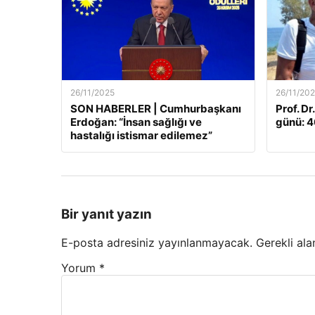
26/11/2025
26/11/20
SON HABERLER | Cumhurbaşkanı
Prof. Dr
Erdoğan: “İnsan sağlığı ve
günü: 46
hastalığı istismar edilemez”
Bir yanıt yazın
E-posta adresiniz yayınlanmayacak.
Gerekli ala
Yorum
*