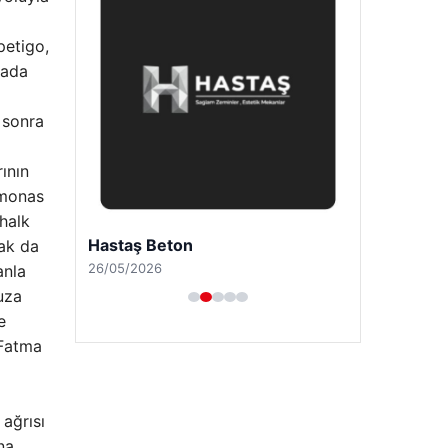
petigo,
mada
 sonra
ının
Hastaş Beton
omonas
26/05/2026
 halk
lak da
anla
uza
e
 Fatma
 ağrısı
na