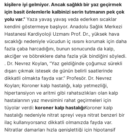
kişilere iyi gelmiyor. Ancak sağlıklı bir yaz geçirmek
için basit önlemlerle kalbinizi serin tutmanın pek çok
yolu var.”
Yaza yavaş yavaş veda ederken sıcaklar
kendini göstermeye başlıyor. Anadolu Sağlık Merkezi
Hastanesi Kardiyoloji Uzmanı Prof. Dr., yüksek hava
sıcaklığı nedeniyle vücudun iç ısısını korumak için daha
fazla çaba harcadığını, bunun sonucunda da kalp,
akciğer ve böbreklere daha fazla yük bindiğini söyledi.
. Dr. Nevrez Koylan, “Yaz geldiğinde çoğumuz sürekli
dışarı çıkmak istesek de günün belirli saatlerinde
dikkatli olmakta fayda var.” Profesör. Dr. Nevrez
Koylan; Koroner kalp hastalığı, kalp yetmezliği,
hipertansiyon ve aritmi gibi rahatsızlıkları olan kalp
hastalarının yaz mevsimini rahat geçirmeleri için
tüyolar verdi:
koroner kalp hastalığı
Koroner kalp
hastalığı nedeniyle nitrat spreyi veya nitrat benzeri bir
ilaç kullanıyorsanız dikkatli olmanızda fayda var.
Nitratlar damarları hızla genişlettiği için hipotansif