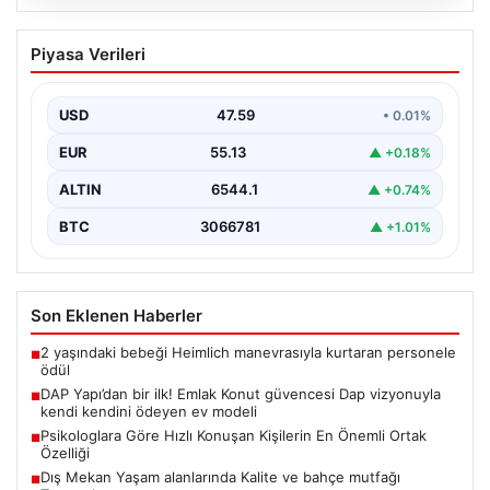
04.08.2026
Dış Mekan Yaşam alanlarında Kalite ve
Piyasa Verileri
bahçe mutfağı Tasarımları
Günümüz dünyasında dış mekan sosyal alanlar,
konutların en önemli alanlarından bir tanesi durumuna
USD
47.59
• 0.01%
ulaşmıştır.…
EUR
55.13
▲ +0.18%
ALTIN
6544.1
▲ +0.74%
BTC
3066781
▲ +1.01%
Son Eklenen Haberler
2 yaşındaki bebeği Heimlich manevrasıyla kurtaran personele
■
ödül
DAP Yapı’dan bir ilk! Emlak Konut güvencesi Dap vizyonuyla
■
kendi kendini ödeyen ev modeli
Psikologlara Göre Hızlı Konuşan Kişilerin En Önemli Ortak
■
Özelliği
Dış Mekan Yaşam alanlarında Kalite ve bahçe mutfağı
■