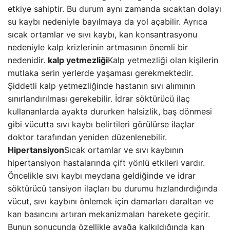
etkiye sahiptir. Bu durum aynı zamanda sıcaktan dolayı
su kaybı nedeniyle bayılmaya da yol açabilir. Ayrıca
sıcak ortamlar ve sıvı kaybı, kan konsantrasyonu
nedeniyle kalp krizlerinin artmasının önemli bir
nedenidir.
kalp yetmezliği
Kalp yetmezliği olan kişilerin
mutlaka serin yerlerde yaşaması gerekmektedir.
Şiddetli kalp yetmezliğinde hastanın sıvı alımının
sınırlandırılması gerekebilir. İdrar söktürücü ilaç
kullananlarda ayakta dururken halsizlik, baş dönmesi
gibi vücutta sıvı kaybı belirtileri görülürse ilaçlar
doktor tarafından yeniden düzenlenebilir.
Hipertansiyon
Sıcak ortamlar ve sıvı kaybının
hipertansiyon hastalarında çift yönlü etkileri vardır.
Öncelikle sıvı kaybı meydana geldiğinde ve idrar
söktürücü tansiyon ilaçları bu durumu hızlandırdığında
vücut, sıvı kaybını önlemek için damarları daraltan ve
kan basıncını artıran mekanizmaları harekete geçirir.
Bunun sonucunda özellikle ayağa kalkıldığında kan