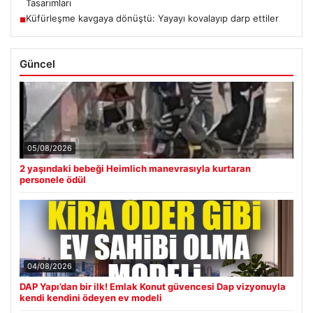
Tasarımları
Küfürleşme kavgaya dönüştü: Yayayı kovalayıp darp ettiler
■
Güncel
05/08/2026
2 yaşındaki bebeği Heimlich manevrasıyla kurtaran
personele ödül
04/08/2026
DAP Yapı’dan bir ilk! Emlak Konut güvencesi Dap vizyonuyla
kendi kendini ödeyen ev modeli