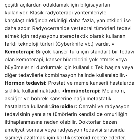
çeşitli açılardan odaklamak için bilgisayarları
kullanıyor. Klasik radyoterapi yöntemleriyle
karşılaştırıldığında etkinliği daha fazla, yan etkileri ise
daha azdır. Radyocerrahide vertebral tümörleri tedavi
etmek için radyasyonu stereotaktik olarak kullanan
farklı teknoloji türleri (Cyberknife vb.) vardır. •
Kemoterapi:
Birçok kanser türü için standart bir tedavi
olan kemoterapi, kanser hücrelerini yok etmek veya
büyümelerini durdurmak için kullanılır. Tek başına veya
diğer tedavilerle kombinasyon halinde kullanılabilir.•
Hormon tedavisi:
Prostat ve meme kanserli hastalarda
sıklıkla kullanılmaktadır. •
İmmünoterapi:
Melanom,
akciğer ve böbrek kanserine bağlı metastatik
hastalarda kullanılır.
Steroidler:
Cerrahi ve radyasyon
tedavisinin yanı sıra tümörlerin kendisi de omuriliğin
iltihaplanmasına neden olabilir. Doktorlar bazen
ameliyat sonrası veya radyasyon tedavisi sırasında
şişmeyi azaltmak için kortikosteroid reçete ederler.