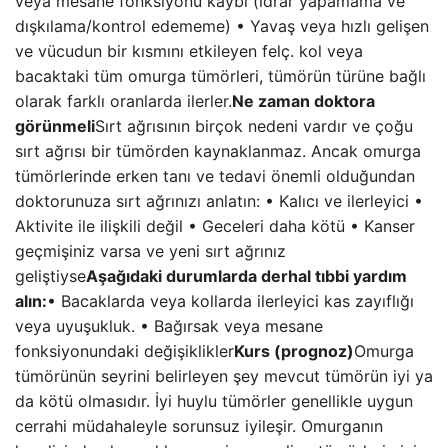
veya mesane fonksiyonu kaybı (idrar yapamama ve
dışkılama/kontrol edememe) • Yavaş veya hızlı gelişen
ve vücudun bir kısmını etkileyen felç. kol veya
bacaktaki tüm omurga tümörleri, tümörün türüne bağlı
olarak farklı oranlarda ilerler.
Ne zaman doktora
görünmeli
Sırt ağrısının birçok nedeni vardır ve çoğu
sırt ağrısı bir tümörden kaynaklanmaz. Ancak omurga
tümörlerinde erken tanı ve tedavi önemli olduğundan
doktorunuza sırt ağrınızı anlatın: • Kalıcı ve ilerleyici •
Aktivite ile ilişkili değil • Geceleri daha kötü • Kanser
geçmişiniz varsa ve yeni sırt ağrınız
geliştiyse
Aşağıdaki durumlarda derhal tıbbi yardım
alın:
• Bacaklarda veya kollarda ilerleyici kas zayıflığı
veya uyuşukluk. • Bağırsak veya mesane
fonksiyonundaki değişiklikler
Kurs (prognoz)
Omurga
tümörünün seyrini belirleyen şey mevcut tümörün iyi ya
da kötü olmasıdır. İyi huylu tümörler genellikle uygun
cerrahi müdahaleyle sorunsuz iyileşir. Omurganın