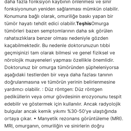
daha fazla fonksiyon kaybının önlenmesi ve sinir
fonksiyonunun yeniden sağlanması mümkün olabilir.
Konumuna bağlı olarak, omuriliğe baskı yapan bir
tümör hayatı tehdit edici olabilir.
Teşhis
Omurga
tümörleri bazen semptomlarının daha sık görülen
rahatsızlıklara benzer olması nedeniyle gözden
kaçabilmektedir. Bu nedenle doktorunuzun tıbbi
geçmişinizi tam olarak bilmesi ve genel fiziksel ve
nörolojik muayeneleri yapması özellikle önemlidir.
Doktorunuz bir omurga tümöründen şüpheleniyorsa
aşağıdaki testlerden bir veya daha fazlası tanının
doğrulanmasına ve tümörün yerinin belirlenmesine
yardımcı olabilir. : Düz röntgen: Düz röntgen
pediküllerin veya omur gövdesinin erozyonunu tespit
edebilir ve göstermek için kullanılır. Ancak radyolojik
bulgular ancak kemik yıkımı %30-50'ye ulaştığında
ortaya çıkar. • Manyetik rezonans görüntüleme (MRI).
MRI, omurganın, omuriliğin ve sinirlerin doğru