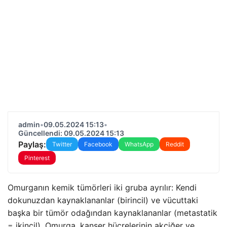
admin
•
09.05.2024 15:13
•
Güncellendi: 09.05.2024 15:13
Paylaş:
Twitter
Facebook
WhatsApp
Reddit
Pinterest
Omurganın kemik tümörleri iki gruba ayrılır: Kendi
dokunuzdan kaynaklananlar (birincil) ve vücuttaki
başka bir tümör odağından kaynaklananlar (metastatik
= ikincil). Omurga, kanser hücrelerinin akciğer ve