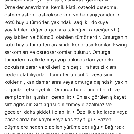
Örnekler anevrizmal kemik kisti, osteoid osteoma,
osteoblastom, osteokondrom ve hemanjiyomdur. •
Kötü huylu tümörler, yakındaki sağlıklı dokuya
yayılabilen, diğer organlara (akciğer, karaciğer vb.)
yayılabilen ve ölümcül olabilen tümörlerdir. Omurganın
kötü huylu tümörleri arasında kondrosarkomlar, Ewing
sarkomları ve osteosarkomlar bulunur. Omurga
tümörleri özellikle büyüyüp bulundukları yerdeki
dokulara zarar verdikleri için çeşitli rahatsızlıklara
neden olabiliyorlar. Tümörler omuriliği veya sinir
köklerini, kan damarlarını veya omurga dışındaki yakın
organları etkileyebilir. Omurga tümörünün belirti ve
semptomları şunları içerebilir: • En sık görülen şikayet
sırt ağrısıdır. Sırt ağrısı dinlenmeyle azalmaz ve
geceleri daha şiddetli olabilir. • Özellikle kollarda veya
bacaklarda his kaybı veya kas zayıflığı • Bazen
düşmelere neden olabilen yürüme zorluğu • Bağırsak