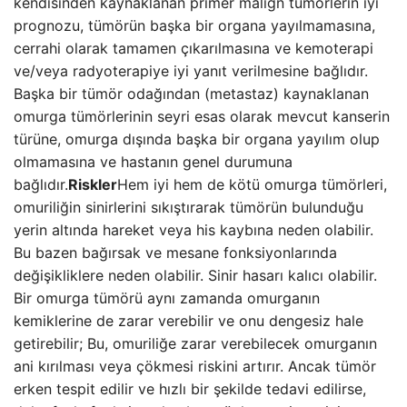
kendisinden kaynaklanan primer malign tümörlerin iyi
prognozu, tümörün başka bir organa yayılmamasına,
cerrahi olarak tamamen çıkarılmasına ve kemoterapi
ve/veya radyoterapiye iyi yanıt verilmesine bağlıdır.
Başka bir tümör odağından (metastaz) kaynaklanan
omurga tümörlerinin seyri esas olarak mevcut kanserin
türüne, omurga dışında başka bir organa yayılım olup
olmamasına ve hastanın genel durumuna
bağlıdır.
Riskler
Hem iyi hem de kötü omurga tümörleri,
omuriliğin sinirlerini sıkıştırarak tümörün bulunduğu
yerin altında hareket veya his kaybına neden olabilir.
Bu bazen bağırsak ve mesane fonksiyonlarında
değişikliklere neden olabilir. Sinir hasarı kalıcı olabilir.
Bir omurga tümörü aynı zamanda omurganın
kemiklerine de zarar verebilir ve onu dengesiz hale
getirebilir; Bu, omuriliğe zarar verebilecek omurganın
ani kırılması veya çökmesi riskini artırır. Ancak tümör
erken tespit edilir ve hızlı bir şekilde tedavi edilirse,