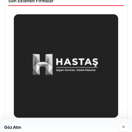
Güncel
07/08/2026
Psikolojiye Göre Sürekli Teşekkür Eden Kişilerin Önemli
Ortak Noktası
06/08/2026
Bursa Orhangazi’de Bir Tamirhane Yanarak Kor Oldu
×
Göz Atın