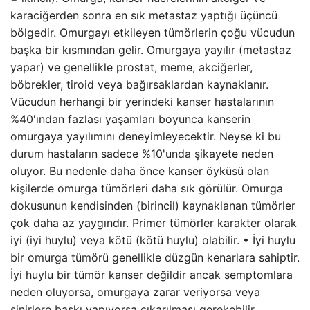
karaciğerden sonra en sık metastaz yaptığı üçüncü
bölgedir. Omurgayı etkileyen tümörlerin çoğu vücudun
başka bir kısmından gelir. Omurgaya yayılır (metastaz
yapar) ve genellikle prostat, meme, akciğerler,
böbrekler, tiroid veya bağırsaklardan kaynaklanır.
Vücudun herhangi bir yerindeki kanser hastalarının
%40'ından fazlası yaşamları boyunca kanserin
omurgaya yayılımını deneyimleyecektir. Neyse ki bu
durum hastaların sadece %10'unda şikayete neden
oluyor. Bu nedenle daha önce kanser öyküsü olan
kişilerde omurga tümörleri daha sık görülür. Omurga
dokusunun kendisinden (birincil) kaynaklanan tümörler
çok daha az yaygındır. Primer tümörler karakter olarak
iyi (iyi huylu) veya kötü (kötü huylu) olabilir. • İyi huylu
bir omurga tümörü genellikle düzgün kenarlara sahiptir.
İyi huylu bir tümör kanser değildir ancak semptomlara
neden oluyorsa, omurgaya zarar veriyorsa veya
sinirlere baskı yapıyorsa çıkarılması gerekebilir.