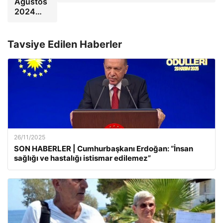
Ağustos
2024…
Tavsiye Edilen Haberler
26/11/2025
SON HABERLER | Cumhurbaşkanı Erdoğan: “İnsan
sağlığı ve hastalığı istismar edilemez”