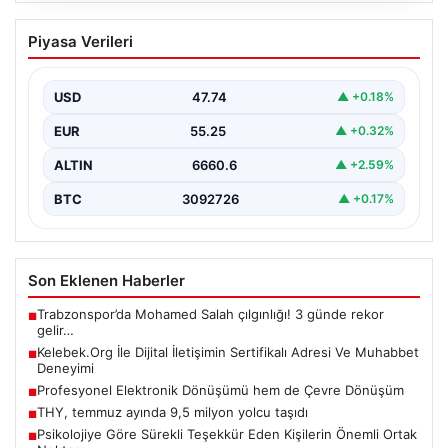
Profesyonel Elektronik Dönüşümü hem
Piyasa Verileri
de Çevre Dönüşüm
İş dünyasında değişen teknoloji sayesinde şirketler
altyapı envanterlerini belirli aralıklarla yenilemektedir.
USD
47.74
▲ +0.18%
Söz konusu güncelleme…
EUR
55.25
▲ +0.32%
ALTIN
6660.6
▲ +2.59%
BTC
3092726
▲ +0.17%
Son Eklenen Haberler
Trabzonspor’da Mohamed Salah çılgınlığı! 3 günde rekor
■
gelir…
Kelebek.Org İle Dijital İletişimin Sertifikalı Adresi Ve Muhabbet
■
Deneyimi
Profesyonel Elektronik Dönüşümü hem de Çevre Dönüşüm
■
THY, temmuz ayında 9,5 milyon yolcu taşıdı
■
Psikolojiye Göre Sürekli Teşekkür Eden Kişilerin Önemli Ortak
■