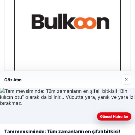
×
Göz Atın
Bulkoon Toptan Ayakkabı
03/05/2026
Güncel Haberler
Web sitemizi nasıl kullandığınızı daha iyi anlayabilmek,
Tam mevsiminde: Tüm zamanların en şifalı bitkisi!
deneyiminizi kişiselleştirmek ve geliştirmek amacıyla çerezler