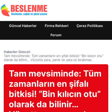
Güncel Haberler
Firma Rehberi
Çerez Politikası
Forum
Haberler
›
Güncel
›
Tam mevsiminde: Tüm zamanların en şifalı bitkisi! “Bin kılıcın otu”
olarak da bilinir… Vücutta yara, yanık ve yara izi bırakmaz.
Tam mevsiminde: Tüm
zamanların en şifalı
bitkisi! “Bin kılıcın otu”
olarak da bilinir…