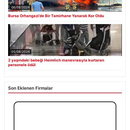
06/08/2026
Bursa Orhangazi’de Bir Tamirhane Yanarak Kor Oldu
05/08/2026
2 yaşındaki bebeği Heimlich manevrasıyla kurtaran
personele ödül
Son Eklenen Firmalar