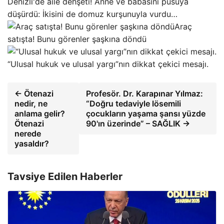
Denizli'de aile dehşeti! Anne ve babasını pusuya
düşürdü: İkisini de domuz kurşunuyla vurdu…
Araç
satışta! Bunu görenler şaşkına döndü
“Ulusal hukuk ve ulusal yargı”nın dikkat çekici mesajı.
← Ötenazi
Profesör. Dr. Karapınar Yılmaz:
nedir, ne
“Doğru tedaviyle lösemili
anlama gelir?
çocukların yaşama şansı yüzde
Ötenazi
90'ın üzerinde” – SAĞLIK →
nerede
yasaldır?
Tavsiye Edilen Haberler