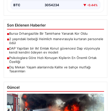
BTC
3054234
▼ -0.44%
Son Eklenen Haberler
Bursa Orhangazi’de Bir Tamirhane Yanarak Kor Oldu
■
2 yaşındaki bebeği Heimlich manevrasıyla kurtaran personele
■
ödül
DAP Yapı’dan bir ilk! Emlak Konut güvencesi Dap vizyonuyla
■
kendi kendini ödeyen ev modeli
Psikologlara Göre Hızlı Konuşan Kişilerin En Önemli Ortak
■
Özelliği
Dış Mekan Yaşam alanlarında Kalite ve bahçe mutfağı
■
Tasarımları
Güncel